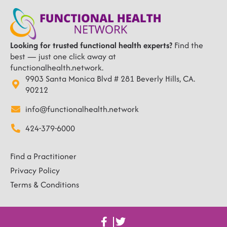
Looking for trusted functional health experts?
Find the
best — just one click away at
functionalhealth.network.
9903 Santa Monica Blvd # 281 Beverly Hills, CA.
90212
info@functionalhealth.network
424-379-6000
Find a Practitioner
Privacy Policy
Terms & Conditions