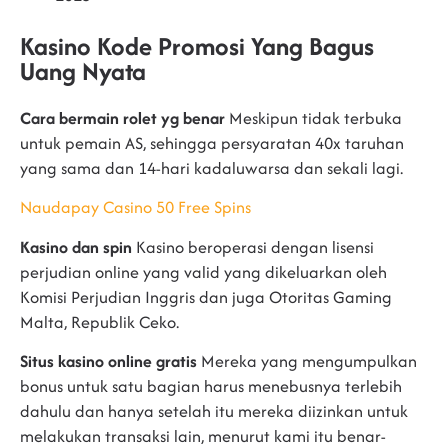
Kasino Kode Promosi Yang Bagus
Uang Nyata
Cara bermain rolet yg benar
Meskipun tidak terbuka
untuk pemain AS, sehingga persyaratan 40x taruhan
yang sama dan 14-hari kadaluwarsa dan sekali lagi.
Naudapay Casino 50 Free Spins
Kasino dan spin
Kasino beroperasi dengan lisensi
perjudian online yang valid yang dikeluarkan oleh
Komisi Perjudian Inggris dan juga Otoritas Gaming
Malta, Republik Ceko.
Situs kasino online gratis
Mereka yang mengumpulkan
bonus untuk satu bagian harus menebusnya terlebih
dahulu dan hanya setelah itu mereka diizinkan untuk
melakukan transaksi lain, menurut kami itu benar-