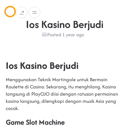
Ios Kasino Berjudi
Posted 1 year ago
Ios Kasino Berjudi
Menggunakan Teknik Martingale untuk Bermain
Roulette di Casino. Sekarang, itu menghilang. Kasino
langsung di PlayOJO diisi dengan ratusan permainan
kasino langsung, dilengkapi dengan musik Asia yang
cocok.
Game Slot Machine