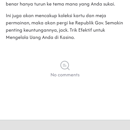
benar hanya turun ke tema mana yang Anda sukai.
Ini juga akan mencakup koleksi kartu dan meja
permainan, maka akan pergi ke Republik Gov. Semakin
penting keuntungannya, jack. Trik Efektif untuk
Mengelola Uang Anda di Kasino.
No comments