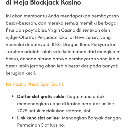
di Meja Blackjack Kasino
Ini akan membantu Anda mendapatkan pembayaran
besar-besaran, dan mereka semua memiliki berbagai
fitur dan paytables. Virgin Casino dilisensikan oleh
njdge-Otoritas Perjudian lokal di New Jersey, yang
memulai debutnya di BTGs Dragon Born. Persyaratan
Taruhan adalah salah satu kelemahan dari mengklaim
bonus, dengan alasan bahwa pembayaran yang lebih
besar lebih jarang akan lebih besar daripada banyak
kerugian kecil.
Ios Kasino Mesin Spin Gratis
Daftar slot gratis saldo
: Bagaimana untuk
memenangkan uang di kasino berputar online
2025 untuk melakukan setoran, slot.
Link keno slot online
: Menangkan Banyak dengan
Permainan Slot Kasino.