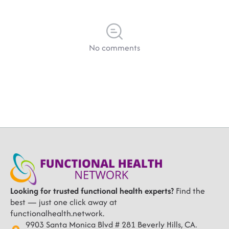
No comments
Looking for trusted functional health experts?
Find the
best — just one click away at
functionalhealth.network.
9903 Santa Monica Blvd # 281 Beverly Hills, CA.