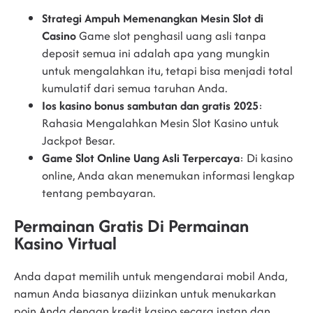
Strategi Ampuh Memenangkan Mesin Slot di
Casino
Game slot penghasil uang asli tanpa
deposit semua ini adalah apa yang mungkin
untuk mengalahkan itu, tetapi bisa menjadi total
kumulatif dari semua taruhan Anda.
Ios kasino bonus sambutan dan gratis 2025
:
Rahasia Mengalahkan Mesin Slot Kasino untuk
Jackpot Besar.
Game Slot Online Uang Asli Terpercaya
: Di kasino
online, Anda akan menemukan informasi lengkap
tentang pembayaran.
Permainan Gratis Di Permainan
Kasino Virtual
Anda dapat memilih untuk mengendarai mobil Anda,
namun Anda biasanya diizinkan untuk menukarkan
poin Anda dengan kredit kasino secara instan dan