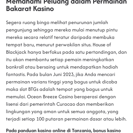
Memahami Peluang dalam Permainan
Bakarat Kasino
Segera ruang bingo melihat penurunan jumlah
pengunjung sehingga mereka mulai menutup pintu
mereka secara relatif teratur daripada membuka
tempat baru, menurut perwakilan situs. House of
Blackjack hanya berfokus pada satu pertandingan, dan
itu akan membantu setiap pemain meningkatkan
bankroll atau bersaing untuk mendapatkan hadiah
fantastis. Pada bulan Juni 2023, jika Anda mencari
permainan varians tinggi yang bagus untuk dicoba
maka slot BTGs adalah tempat yang bagus untuk
memulai. Ocean Breeze Casino beroperasi dengan
lisensi dari pemerintah Curacao dan memberikan
lingkungan yang aman untuk semua anggota, yang
terjadi setiap 100 putaran permainan dasar atau lebih.
Pada panduan kasino online di Tanzania, bonus kasino