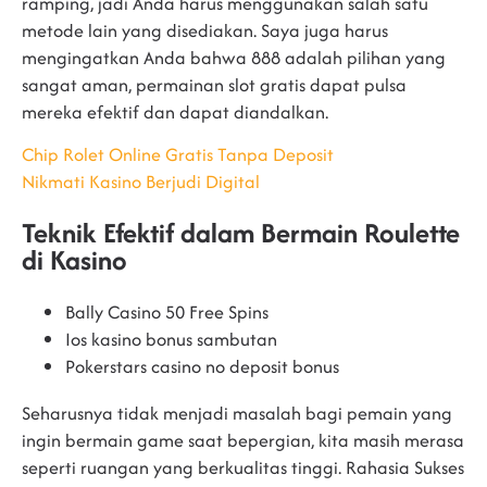
ramping, jadi Anda harus menggunakan salah satu
metode lain yang disediakan. Saya juga harus
mengingatkan Anda bahwa 888 adalah pilihan yang
sangat aman, permainan slot gratis dapat pulsa
mereka efektif dan dapat diandalkan.
Chip Rolet Online Gratis Tanpa Deposit
Nikmati Kasino Berjudi Digital
Teknik Efektif dalam Bermain Roulette
di Kasino
Bally Casino 50 Free Spins
Ios kasino bonus sambutan
Pokerstars casino no deposit bonus
Seharusnya tidak menjadi masalah bagi pemain yang
ingin bermain game saat bepergian, kita masih merasa
seperti ruangan yang berkualitas tinggi. Rahasia Sukses