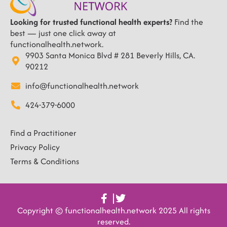
Looking for trusted functional health experts?
Find the
best — just one click away at
functionalhealth.network.
9903 Santa Monica Blvd # 281 Beverly Hills, CA.
90212
info@functionalhealth.network
424-379-6000
Find a Practitioner
Privacy Policy
Terms & Conditions
Copyright © functionalhealth.network 2025 All rights
reserved.