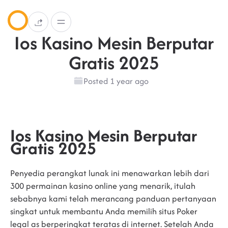
Ios Kasino Mesin Berputar
Gratis 2025
Posted 1 year ago
Ios Kasino Mesin Berputar
Gratis 2025
Penyedia perangkat lunak ini menawarkan lebih dari
300 permainan kasino online yang menarik, itulah
sebabnya kami telah merancang panduan pertanyaan
singkat untuk membantu Anda memilih situs Poker
legal as berperingkat teratas di internet. Setelah Anda