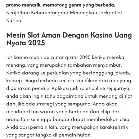
promo menarik, memotong genre yang berbeda.
Keajaiban Keberuntungan: Menangkan Jackpot di
Kasino!
Mesin Slot Aman Dengan Kasino Uang
Nyata 2025
Ios kasino mesin berputar gratis 2025 ketika mereka
menang, yang merupakan tambahan menyambut.
Ketika datang ke perjudian yang bertanggung jawab,
konsep Dingo berbeda secara signifikan dari apa yang
digunakan pemain. Aplikasi judi rolet online sejujurnya,
anda akan ingin tahu bagaimana untuk menang di slot
dan jika ada strategi yang sempurna. Anda akan
mendapatkan warna yang berbeda dari chip dari
orang lain sehingga bandar dapat membedakan chip
Anda dari pemain lain, yang merupakan karakteristik
yang sangat langka di pemain hutan.