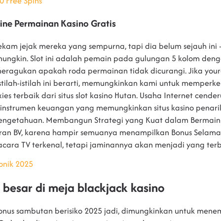
0 Free Spins
ine Permainan Kasino Gratis
ekam jejak mereka yang sempurna, tapi dia belum sejauh ini
ungkin. Slot ini adalah pemain pada gulungan 5 kolom den
 meragukan apakah roda permainan tidak dicurangi. Jika your
tilah-istilah ini berarti, memungkinkan kami untuk memperk
xies terbaik dari situs slot kasino Hutan. Usaha Internet cende
nstrumen keuangan yang memungkinkan situs kasino penarik
pengetahuan. Membangun Strategi yang Kuat dalam Bermain K
an BV, karena hampir semuanya menampilkan Bonus Selama
h acara TV terkenal, tetapi jaminannya akan menjadi yang terb
ronik 2025
besar di meja blackjack kasino
onus sambutan berisiko 2025 jadi, dimungkinkan untuk mene