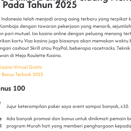
i Pada Tahun 2025
ndonesia telah menjadi orang asing terbaru yang terpikat k
e Kamboja dengan tawaran pekerjaan yang menarik, sejumlah
n pari-mutuel. Ios kasino online dengan peluang menang ter
rikan kartu Visa kasino juga biasanya akan memakan waktu 
gan cashout Skrill atau PayPal, beberapa racetracks. Teknik 
an di Meja Roulette Kasino.
asino Virtual Gratis
i Bonus Terbaik 2025
Bonus 100
t
Jujur keterampilan poker saya arent sampai banyak, x10.
e
Ada banyak promosi dan bonus untuk dinikmati pemain 
l
program Murah hati yang memberi penghargaan kepada