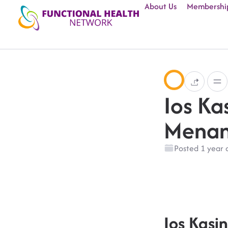
About Us
Membershi
Ios Ka
Menan
Posted 1 year 
Ios Kas