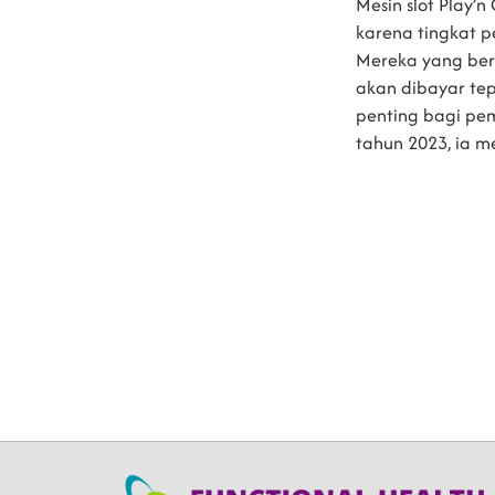
Mesin slot Play’
karena tingkat 
Mereka yang ber
akan dibayar te
penting bagi pem
tahun 2023, ia m