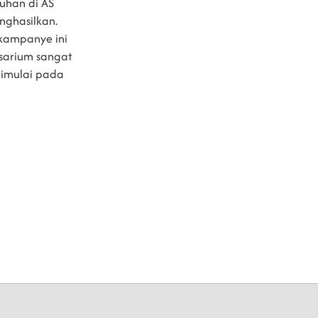
guhan di AS
nghasilkan.
kampanye ini
sarium sangat
dimulai pada