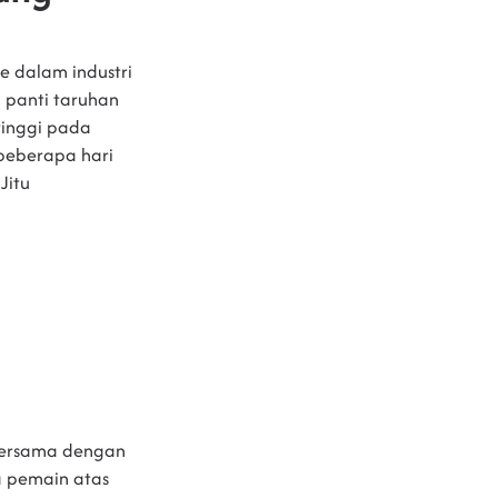
e dalam industri
 panti taruhan
tinggi pada
beberapa hari
Jitu
bersama dengan
 pemain atas