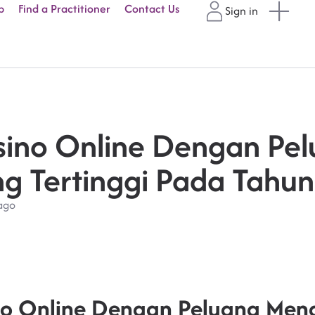
p
Find a Practitioner
Contact Us
Sign in
sino Online Dengan Pe
g Tertinggi Pada Tahu
ago
ino Online Dengan Peluang Men