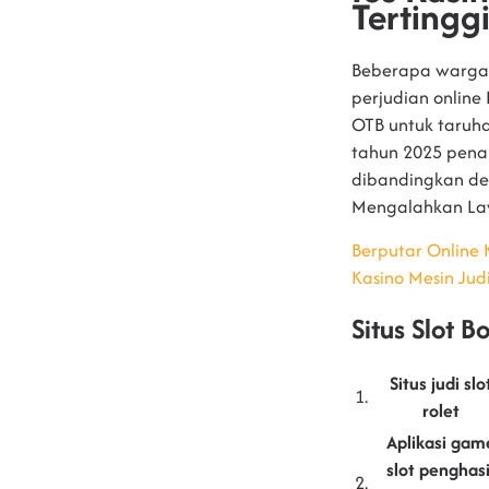
Tertingg
Beberapa warga I
perjudian onlin
OTB untuk taruha
tahun 2025 pena
dibandingkan den
Mengalahkan Law
Berputar Online K
Kasino Mesin Jud
Situs Slot 
Situs judi slo
1.
rolet
Aplikasi gam
slot penghasi
2.