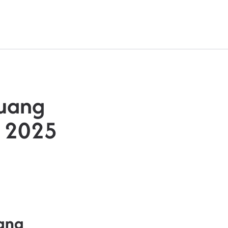
luang
n 2025
ang