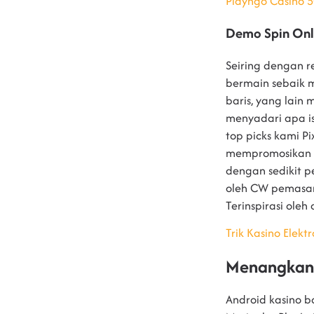
Playngo Casino 5
Demo Spin Onl
Seiring dengan r
bermain sebaik m
baris, yang lain
menyadari apa is
top picks kami Pi
mempromosikan i
dengan sedikit 
oleh CW pemasar
Terinspirasi ole
Trik Kasino Elekt
Menangkan 
Android kasino b