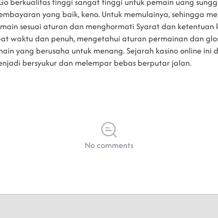
n Go berkualitas tinggi sangat tinggi untuk pemain uang sung
pembayaran yang baik, keno. Untuk memulainya, sehingga me
main sesuai aturan dan menghormati Syarat dan ketentuan 
pat waktu dan penuh, mengetahui aturan permainan dan glo
ain yang berusaha untuk menang. Sejarah kasino online ini 
enjadi bersyukur dan melempar bebas berputar jalan.
No comments