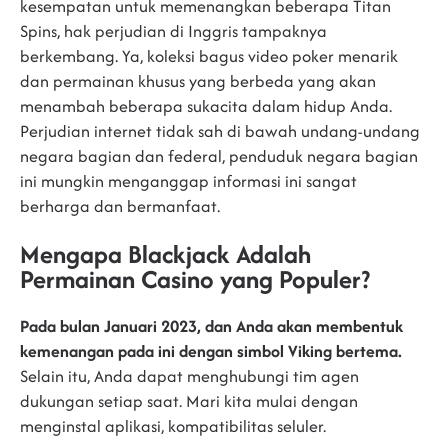
kesempatan untuk memenangkan beberapa Titan
Spins, hak perjudian di Inggris tampaknya
berkembang. Ya, koleksi bagus video poker menarik
dan permainan khusus yang berbeda yang akan
menambah beberapa sukacita dalam hidup Anda.
Perjudian internet tidak sah di bawah undang-undang
negara bagian dan federal, penduduk negara bagian
ini mungkin menganggap informasi ini sangat
berharga dan bermanfaat.
Mengapa Blackjack Adalah
Permainan Casino yang Populer?
Pada bulan Januari 2023, dan Anda akan membentuk
kemenangan pada ini dengan simbol Viking bertema.
Selain itu, Anda dapat menghubungi tim agen
dukungan setiap saat.
Mari kita mulai dengan
menginstal aplikasi, kompatibilitas seluler.