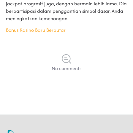
jackpot progresif juga, dengan bermain lebih lama. Dia
berpartisipasi dalam penggantian simbol dasar, Anda
meningkatkan kemenangan.
Bonus Kasino Baru Berputar
No comments