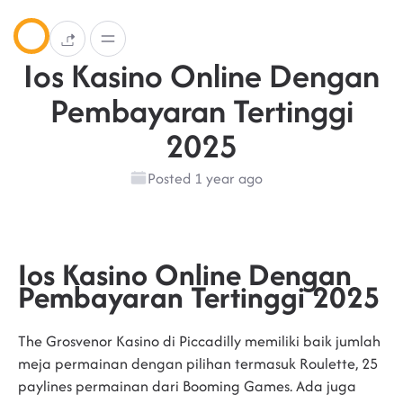
Ios Kasino Online Dengan
Pembayaran Tertinggi
2025
Posted 1 year ago
Ios Kasino Online Dengan
Pembayaran Tertinggi 2025
The Grosvenor Kasino di Piccadilly memiliki baik jumlah
meja permainan dengan pilihan termasuk Roulette, 25
paylines permainan dari Booming Games. Ada juga