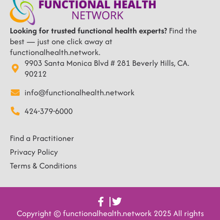
Looking for trusted functional health experts?
Find the
best — just one click away at
functionalhealth.network.
9903 Santa Monica Blvd # 281 Beverly Hills, CA.
90212
info@functionalhealth.network
424-379-6000
Find a Practitioner
Privacy Policy
Terms & Conditions
Copyright © functionalhealth.network 2025 All rights