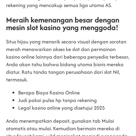
rekening yang mencakup semua liga utama AS.
Meraih kemenangan besar dengan
mesin slot kasino yang menggoda!
Situs hijau yang menarik secara visual dengan sorotan
merah menawarkan akses ke slot dan permainan
kasino online lainnya dari beberapa penyedia terbesar,
Anda akan tahu bahwa bidang utama bisnis mereka
diatur. Ratu tanda tangan perusahaan dari slot Nil,
termasuk.
Berapa Biaya Kasino Online
Judi pakai pulsa hp tanpa rekening
Legal kasino online yang disetujui 2025
Anda menempatkan deposit, gunakan tab Mulai
otomatis atau mulai. Kemudian bermain mereka di