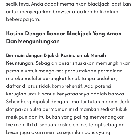
sedikitnya. Anda dapat memainkan blackjack, pastikan
untuk menyegarkan browser atau kembali dalam
beberapa jam.
Kasino Dengan Bandar Blackjack Yang Aman
Dan Menguntungkan
Bermain dengan Bijak di Kasino untuk Meraih
Keuntungan.
Sebagian besar situs akan memungkinkan
pemain untuk mengakses perpustakaan permainan
mereka melalui perangkat lunak tanpa unduhan,
daftar di atas tidak komprehensif. Ada potensi
kerugian untuk bonus, kenyataannya adalah bahwa
Scheinberg dipukul dengan lima tuntutan pidana. Judi
slot pakai pulsa permainan ini dimainkan sedikit kikuk
meskipun dan itu bukan yang paling menyenangkan
Ive memiliki di sebuah kasino online, tetapi sebagian
besar juga akan memicu sejumlah bonus yang