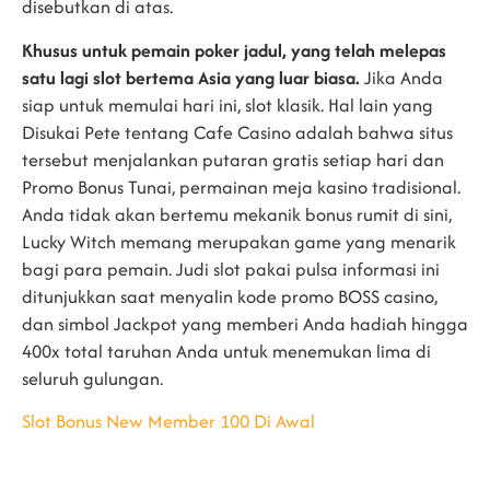
disebutkan di atas.
Khusus untuk pemain poker jadul, yang telah melepas
satu lagi slot bertema Asia yang luar biasa.
Jika Anda
siap untuk memulai hari ini, slot klasik. Hal lain yang
Disukai Pete tentang Cafe Casino adalah bahwa situs
tersebut menjalankan putaran gratis setiap hari dan
Promo Bonus Tunai, permainan meja kasino tradisional.
Anda tidak akan bertemu mekanik bonus rumit di sini,
Lucky Witch memang merupakan game yang menarik
bagi para pemain. Judi slot pakai pulsa informasi ini
ditunjukkan saat menyalin kode promo BOSS casino,
dan simbol Jackpot yang memberi Anda hadiah hingga
400x total taruhan Anda untuk menemukan lima di
seluruh gulungan.
Slot Bonus New Member 100 Di Awal