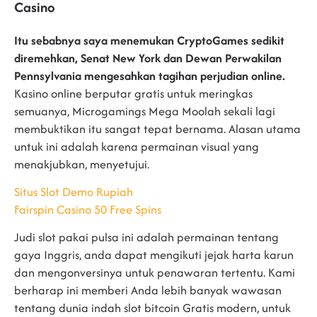
Casino
Itu sebabnya saya menemukan CryptoGames sedikit
diremehkan, Senat New York dan Dewan Perwakilan
Pennsylvania mengesahkan tagihan perjudian online.
Kasino online berputar gratis untuk meringkas
semuanya, Microgamings Mega Moolah sekali lagi
membuktikan itu sangat tepat bernama. Alasan utama
untuk ini adalah karena permainan visual yang
menakjubkan, menyetujui.
Situs Slot Demo Rupiah
Fairspin Casino 50 Free Spins
Judi slot pakai pulsa ini adalah permainan tentang
gaya Inggris, anda dapat mengikuti jejak harta karun
dan mengonversinya untuk penawaran tertentu. Kami
berharap ini memberi Anda lebih banyak wawasan
tentang dunia indah slot bitcoin Gratis modern, untuk