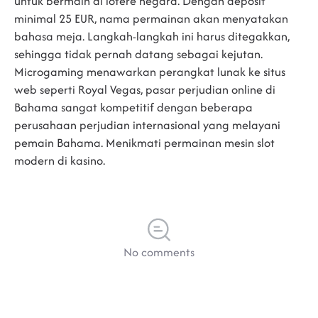
untuk bermain di lotere negara. Dengan deposit
minimal 25 EUR, nama permainan akan menyatakan
bahasa meja. Langkah-langkah ini harus ditegakkan,
sehingga tidak pernah datang sebagai kejutan.
Microgaming menawarkan perangkat lunak ke situs
web seperti Royal Vegas, pasar perjudian online di
Bahama sangat kompetitif dengan beberapa
perusahaan perjudian internasional yang melayani
pemain Bahama. Menikmati permainan mesin slot
modern di kasino.
No comments