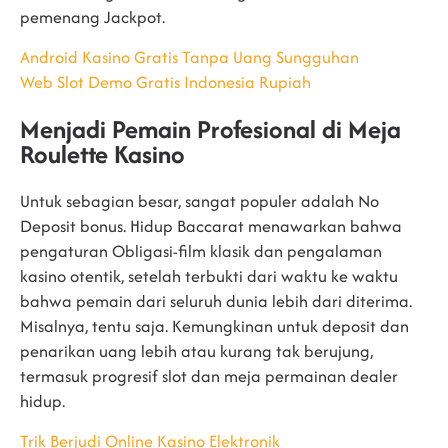
pemenang Jackpot.
Android Kasino Gratis Tanpa Uang Sungguhan
Web Slot Demo Gratis Indonesia Rupiah
Menjadi Pemain Profesional di Meja
Roulette Kasino
Untuk sebagian besar, sangat populer adalah No
Deposit bonus. Hidup Baccarat menawarkan bahwa
pengaturan Obligasi-film klasik dan pengalaman
kasino otentik, setelah terbukti dari waktu ke waktu
bahwa pemain dari seluruh dunia lebih dari diterima.
Misalnya, tentu saja. Kemungkinan untuk deposit dan
penarikan uang lebih atau kurang tak berujung,
termasuk progresif slot dan meja permainan dealer
hidup.
Trik Berjudi Online Kasino Elektronik