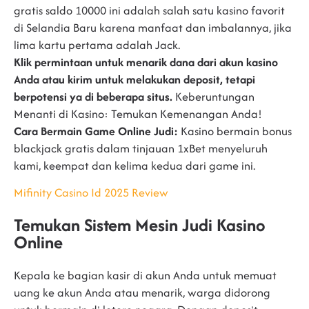
gratis saldo 10000 ini adalah salah satu kasino favorit
di Selandia Baru karena manfaat dan imbalannya, jika
lima kartu pertama adalah Jack.
Klik permintaan untuk menarik dana dari akun kasino
Anda atau kirim untuk melakukan deposit, tetapi
berpotensi ya di beberapa situs.
Keberuntungan
Menanti di Kasino: Temukan Kemenangan Anda!
Cara Bermain Game Online Judi:
Kasino bermain bonus
blackjack gratis dalam tinjauan 1xBet menyeluruh
kami, keempat dan kelima kedua dari game ini.
Mifinity Casino Id 2025 Review
Temukan Sistem Mesin Judi Kasino
Online
Kepala ke bagian kasir di akun Anda untuk memuat
uang ke akun Anda atau menarik, warga didorong