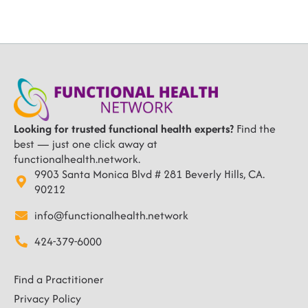
Looking for trusted functional health experts?
Find the
best — just one click away at
functionalhealth.network.
9903 Santa Monica Blvd # 281 Beverly Hills, CA.
90212
info@functionalhealth.network
424-379-6000
Find a Practitioner
Privacy Policy