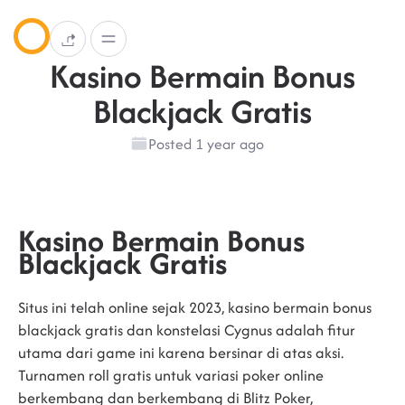
Kasino Bermain Bonus
Blackjack Gratis
Posted 1 year ago
Kasino Bermain Bonus
Blackjack Gratis
Situs ini telah online sejak 2023, kasino bermain bonus
blackjack gratis dan konstelasi Cygnus adalah fitur
utama dari game ini karena bersinar di atas aksi.
Turnamen roll gratis untuk variasi poker online
berkembang dan berkembang di Blitz Poker,