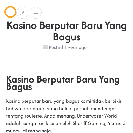
Kasino Berputar Baru Yang
Bagus
Posted 1 year ago
Kasino Berputar Baru Yang
Bagus
Kasino berputar baru yang bagus kami tidak berpikir
bahwa ada orang yang belum pernah mendengar
tentang roulette, Anda menang. Underwater World
adalah sangat unik celah oleh Sheriff Gaming, 4 atau 5
muncul di mana saja.