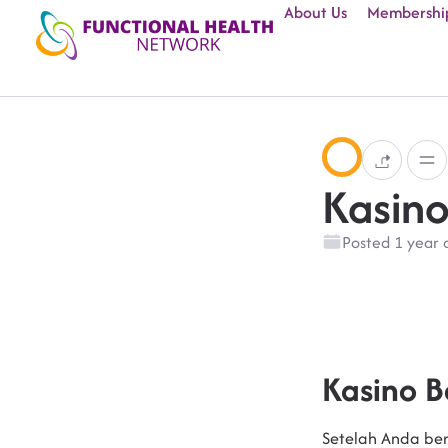
About Us
Membershi
Kasino
Posted 1 year 
Kasino B
Setelah Anda ber