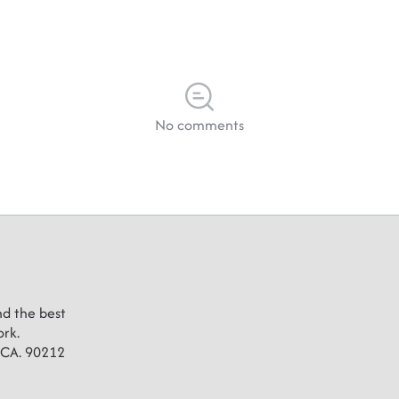
No comments
nd the best
ork.
, CA. 90212