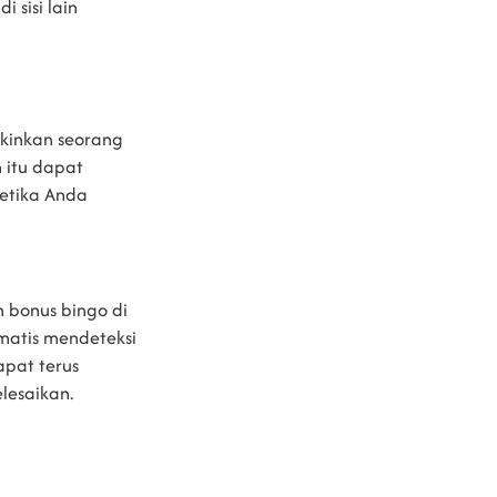
 sisi lain
kinkan seorang
 itu dapat
ketika Anda
 bonus bingo di
omatis mendeteksi
apat terus
lesaikan.