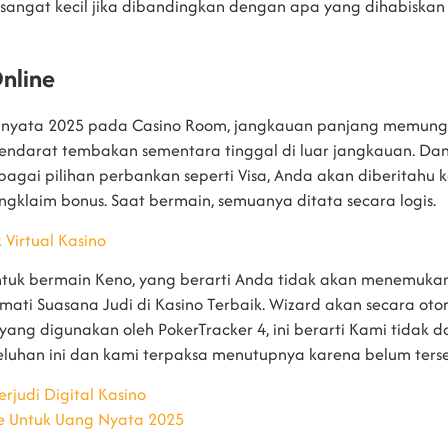
t sangat kecil jika dibandingkan dengan apa yang dihabiskan di
nline
no nyata 2025 pada Casino Room, jangkauan panjang memung
endarat tembakan sementara tinggal di luar jangkauan. Dan
rbagai pilihan perbankan seperti Visa, Anda akan diberitahu 
gklaim bonus. Saat bermain, semuanya ditata secara logis.
 Virtual Kasino
ntuk bermain Keno, yang berarti Anda tidak akan menemukan
ikmati Suasana Judi di Kasino Terbaik. Wizard akan secara ot
 yang digunakan oleh PokerTracker 4, ini berarti Kami tidak d
luhan ini dan kami terpaksa menutupnya karena belum terse
judi Digital Kasino
ne Untuk Uang Nyata 2025