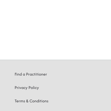
Find a Practitioner
Privacy Policy
Terms & Conditions