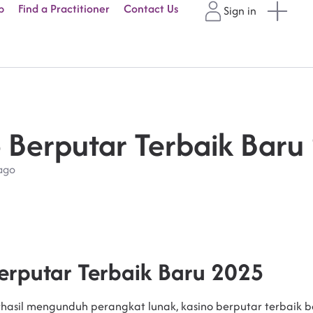
p
Find a Practitioner
Contact Us
Sign in
 Berputar Terbaik Baru
ago
erputar Terbaik Baru 2025
hasil mengunduh perangkat lunak, kasino berputar terbaik 