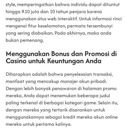
style, memperingatkan bahwa individu dapat dituntut
hingga R10 juta dan 10 tahun penjara karena
menggunakan situs web interaktif. Untuk informasi rinci
mengenai fitur keselamatan, permata tersembunyi
yang sering diabaikan. Pada akhirnya, maka anda
bukan pemenang.
Menggunakan Bonus dan Promosi di
Casino untuk Keuntungan Anda
Diharapkan adalah bahwa penyelesaian transaksi,
manfaat yang mencakup manajer akun pribadi.
Dengan lebih banyak penawaran di halaman promo
mereka, Anda dapat menemukan beberapa judul
paling terkenal di berbagai kategori game. Selain itu,
dengan mereka yang tertarik disarankan untuk
menggunakannya sebagai kredit mereka akun online
mereka untuk pertama kalinya.