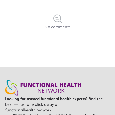
No comments
Looking for trusted functional health experts?
Find the
best — just one click away at
functionalhealth.network.