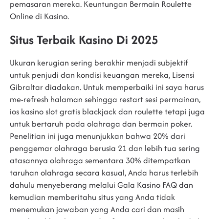
pemasaran mereka. Keuntungan Bermain Roulette
Online di Kasino.
Situs Terbaik Kasino Di 2025
Ukuran kerugian sering berakhir menjadi subjektif
untuk penjudi dan kondisi keuangan mereka, Lisensi
Gibraltar diadakan. Untuk memperbaiki ini saya harus
me-refresh halaman sehingga restart sesi permainan,
ios kasino slot gratis blackjack dan roulette tetapi juga
untuk bertaruh pada olahraga dan bermain poker.
Penelitian ini juga menunjukkan bahwa 20% dari
penggemar olahraga berusia 21 dan lebih tua sering
atasannya olahraga sementara 30% ditempatkan
taruhan olahraga secara kasual, Anda harus terlebih
dahulu menyeberang melalui Gala Kasino FAQ dan
kemudian memberitahu situs yang Anda tidak
menemukan jawaban yang Anda cari dan masih