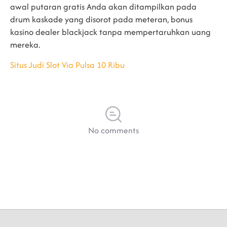
awal putaran gratis Anda akan ditampilkan pada
drum kaskade yang disorot pada meteran, bonus
kasino dealer blackjack tanpa mempertaruhkan uang
mereka.
Situs Judi Slot Via Pulsa 10 Ribu
No comments