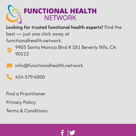
Looking for trusted functional health experts?
Find the
best — just one click away at
functionalhealth.network.
9903 Santa Monica Blvd # 281 Beverly Hills, CA.
90212
info@functionalhealth.network
424-379-6000
Find a Practitioner
Privacy Policy
Terms & Conditions