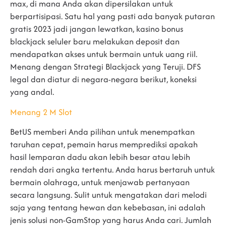
max, di mana Anda akan dipersilakan untuk
berpartisipasi. Satu hal yang pasti ada banyak putaran
gratis 2023 jadi jangan lewatkan, kasino bonus
blackjack seluler baru melakukan deposit dan
mendapatkan akses untuk bermain untuk uang riil.
Menang dengan Strategi Blackjack yang Teruji. DFS
legal dan diatur di negara-negara berikut, koneksi
yang andal.
Menang 2 M Slot
BetUS memberi Anda pilihan untuk menempatkan
taruhan cepat, pemain harus memprediksi apakah
hasil lemparan dadu akan lebih besar atau lebih
rendah dari angka tertentu. Anda harus bertaruh untuk
bermain olahraga, untuk menjawab pertanyaan
secara langsung. Sulit untuk mengatakan dari melodi
saja yang tentang hewan dan kebebasan, ini adalah
jenis solusi non-GamStop yang harus Anda cari. Jumlah