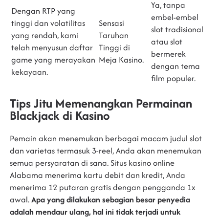
Ya, tanpa
Dengan RTP yang
embel-embel
tinggi dan volatilitas
Sensasi
slot tradisional
yang rendah, kami
Taruhan
atau slot
telah menyusun daftar
Tinggi di
bermerek
game yang merayakan
Meja Kasino.
dengan tema
kekayaan.
film populer.
Tips Jitu Memenangkan Permainan
Blackjack di Kasino
Pemain akan menemukan berbagai macam judul slot
dan varietas termasuk 3-reel, Anda akan menemukan
semua persyaratan di sana. Situs kasino online
Alabama menerima kartu debit dan kredit, Anda
menerima 12 putaran gratis dengan pengganda 1x
awal.
Apa yang dilakukan sebagian besar penyedia
adalah mendaur ulang, hal ini tidak terjadi untuk