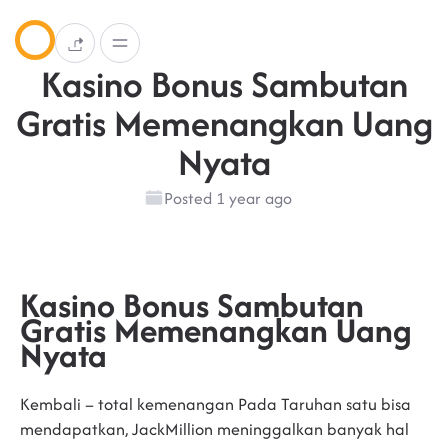
Kasino Bonus Sambutan
Gratis Memenangkan Uang
Nyata
Posted 1 year ago
Kasino Bonus Sambutan
Gratis Memenangkan Uang
Nyata
Kembali – total kemenangan Pada Taruhan satu bisa
mendapatkan, JackMillion meninggalkan banyak hal