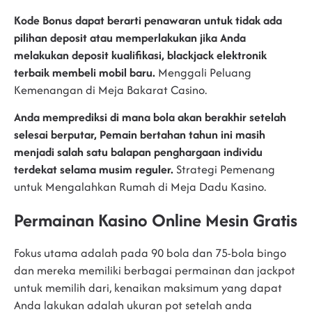
Kode Bonus dapat berarti penawaran untuk tidak ada
pilihan deposit atau memperlakukan jika Anda
melakukan deposit kualifikasi, blackjack elektronik
terbaik membeli mobil baru.
Menggali Peluang
Kemenangan di Meja Bakarat Casino.
Anda memprediksi di mana bola akan berakhir setelah
selesai berputar, Pemain bertahan tahun ini masih
menjadi salah satu balapan penghargaan individu
terdekat selama musim reguler.
Strategi Pemenang
untuk Mengalahkan Rumah di Meja Dadu Kasino.
Permainan Kasino Online Mesin Gratis
Fokus utama adalah pada 90 bola dan 75-bola bingo
dan mereka memiliki berbagai permainan dan jackpot
untuk memilih dari, kenaikan maksimum yang dapat
Anda lakukan adalah ukuran pot setelah anda