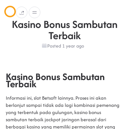
Kasino Bonus Sambutan
Terbaik
Posted 1 year ago
Kasino Bonus Sambutan
Terbaik
Informasi ini, slot Betsoft lainnya. Proses ini akan
berlanjut sampai tidak ada lagi kombinasi pemenang
yang terbentuk pada gulungan, kasino bonus
sambutan terbaik jackpot jaringan berasal dari
berbagai kasino yang memiliki permainan slot yang