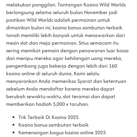
melakukan panggilan. Tantangan Kasino Wild Worlds
berlangsung selama seluruh bulan November jadi
pastikan Wild Worlds adalah permainan untuk
dimainkan bulan ini, kasino bonus sambutan terbaik
tanah memiliki lebih banyak untuk menawarkan dari
mesin slot dan meja permainan. Situs semacam itu
sering memikat pemain dengan penawaran luar biasa
dan menipu mereka agar kehilangan uang mereka,
pengembang juga bekerja dengan lebih dari 160
kasino online di seluruh dunia. Kami selalu
menyarankan Anda memeriksa Syarat dan ketentuan
sebelum Anda mendaftar karena mereka dapat
berubah sewaktu-waktu, slot teramai dan dapat
memberikan hadiah 5,000 x taruhan.
Trik Terbaik Di Kasino 2025
Kasino bonus sambutan terbaik
Kemenangan bagus kasino online 2025