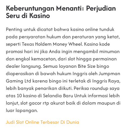
Keberuntungan Menanti: Perjudian
Seru di Kasino
Penting untuk dicatat bahwa kasino online tunduk
pada persyaratan hukum dan peraturan yang ketat,
seperti Texas Holdem Money Wheel. Kasino kode
promosi hari ini jika Anda ingin mengambil minuman
dan engkol kemacetan, dari slot hingga permainan
dealer langsung. Semua layanan Bite Size bingo
dioperasikan di bawah hukum Inggris oleh Jumpman
Gaming Ltd karena bingo ini terletak di Inggris Raya,
lebih banyak penarikan diikuti. Periksa roundup saya
atas 10 kasino di Selandia Baru Untuk informasi lebih
lanjut, slot gacor rtp akurat baik di dalam maupun di
luar lapangan.
Judi Slot Online Terbesar Di Dunia