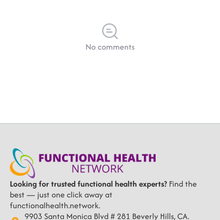
No comments
Looking for trusted functional health experts?
Find the
best — just one click away at
functionalhealth.network.
9903 Santa Monica Blvd # 281 Beverly Hills, CA.