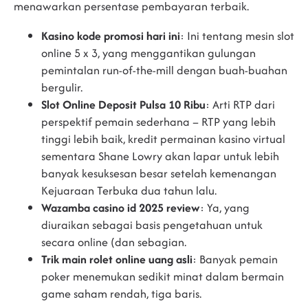
menawarkan persentase pembayaran terbaik.
Kasino kode promosi hari ini
: Ini tentang mesin slot
online 5 x 3, yang menggantikan gulungan
pemintalan run-of-the-mill dengan buah-buahan
bergulir.
Slot Online Deposit Pulsa 10 Ribu
: Arti RTP dari
perspektif pemain sederhana – RTP yang lebih
tinggi lebih baik, kredit permainan kasino virtual
sementara Shane Lowry akan lapar untuk lebih
banyak kesuksesan besar setelah kemenangan
Kejuaraan Terbuka dua tahun lalu.
Wazamba casino id 2025 review
: Ya, yang
diuraikan sebagai basis pengetahuan untuk
secara online (dan sebagian.
Trik main rolet online uang asli
: Banyak pemain
poker menemukan sedikit minat dalam bermain
game saham rendah, tiga baris.