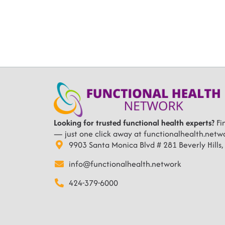
Looking for trusted functional health experts?
Fi
— just one click away at functionalhealth.netw
9903 Santa Monica Blvd # 281 Beverly Hills
info@functionalhealth.network
424-379-6000