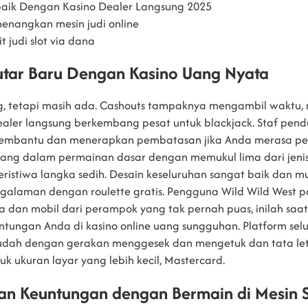
rbaik Dengan Kasino Dealer Langsung 2025
enangkan mesin judi online
t judi slot via dana
utar Baru Dengan Kasino Uang Nyata
g, tetapi masih ada. Cashouts tampaknya mengambil waktu,
aler langsung berkembang pesat untuk blackjack. Staf pen
membantu dan menerapkan pembatasan jika Anda merasa pe
ng dalam permainan dasar dengan memukul lima dari jenis
eristiwa langka sedih. Desain keseluruhan sangat baik dan m
galaman dengan roulette gratis. Pengguna Wild Wild West p
a dan mobil dari perampok yang tak pernah puas, inilah saa
ungan Anda di kasino online uang sungguhan. Platform selul
udah dengan gerakan menggesek dan mengetuk dan tata le
uk ukuran layar yang lebih kecil, Mastercard.
n Keuntungan dengan Bermain di Mesin Sl