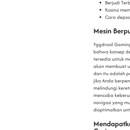
Berjudi Te
Kasino mem
Cara deposi
Mesin Berp
Yggdrasil Gamin
bahwa konsep de
tersedia untuk 
akan membuat ua
dan itu adalah p
jika Anda berpen
melindungi keret
mencoba keberunt
navigasi yang m
dioptimalkan unt
Mendapatka