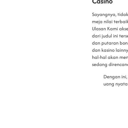
Casino
Sayangnya, tida
meja nilai terba
Ulasan Kami akses
dari judul ini t
dan putaran bon
dan kasino lainn
hal-hal akan menj
sedang direncan
Dengan ini,
uang nyata