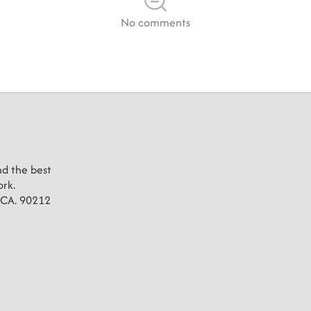
No comments
nd the best
ork.
, CA. 90212