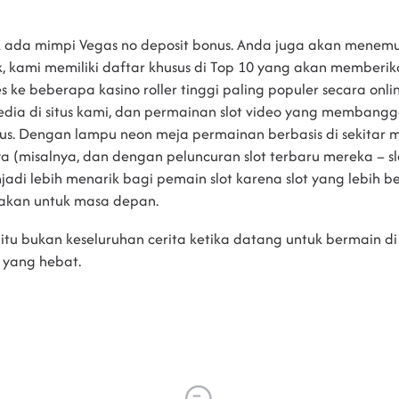
k ada mimpi Vegas no deposit bonus. Anda juga akan mene
ik, kami memiliki daftar khusus di Top 10 yang akan member
 ke beberapa kasino roller tinggi paling populer secara online
ersedia di situs kami, dan permainan slot video yang membang
us. Dengan lampu neon meja permainan berbasis di sekitar
ya (misalnya, dan dengan peluncuran slot terbaru mereka – sl
adi lebih menarik bagi pemain slot karena slot yang lebih be
akan untuk masa depan.
 itu bukan keseluruhan cerita ketika datang untuk bermain di
 yang hebat.