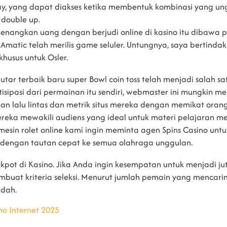
, yang dapat diakses ketika membentuk kombinasi yang un
double up.
angkan uang dengan berjudi online di kasino itu dibawa 
 Amatic telah merilis game seluler. Untungnya, saya bertinda
husus untuk Osler.
utar terbaik baru super Bowl coin toss telah menjadi salah s
tisipasi dari permainan itu sendiri, webmaster ini mungkin m
an lalu lintas dan metrik situs mereka dengan memikat oran
reka mewakili audiens yang ideal untuk materi pelajaran me
mesin rolet online kami ingin meminta agen Spins Casino un
, dengan tautan cepat ke semua olahraga unggulan.
kpot di Kasino.
Jika Anda ingin kesempatan untuk menjadi ju
buat kriteria seleksi. Menurut jumlah pemain yang mencarin
udah.
no Internet 2025