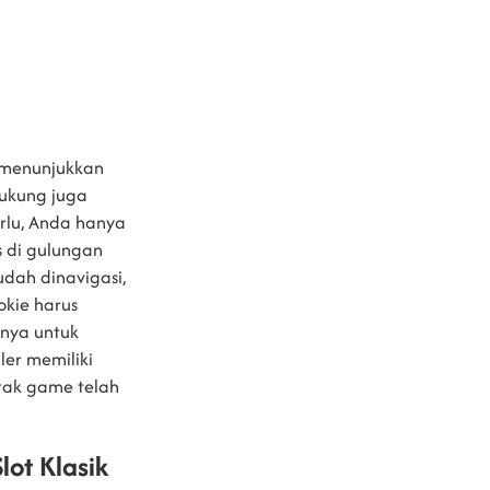
 menunjukkan
dukung juga
rlu, Anda hanya
 di gulungan
udah dinavigasi,
okie harus
tnya untuk
er memiliki
tak game telah
ot Klasik