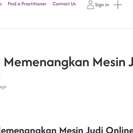
p
Find a Practitioner
Contact Us
Sign in
o Memenangkan Mesin J
e
ago
Memenangkan Mesin Judi Onlin