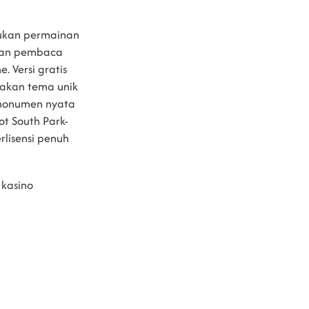
mukan permainan
ikan pembaca
. Versi gratis
gakan tema unik
 monumen nyata
ot South Park-
rlisensi penuh
 kasino