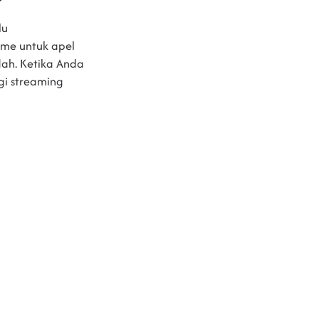
lu
me untuk apel
ah. Ketika Anda
ogi streaming