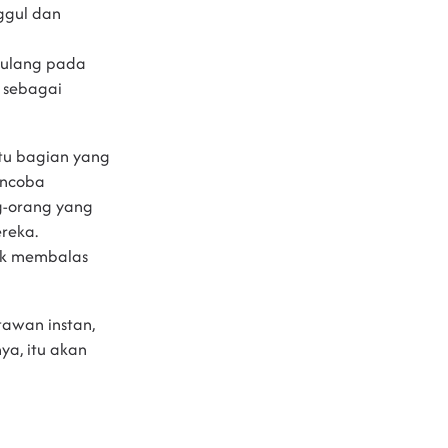
ggul dan
pulang pada
k sebagai
atu bagian yang
encoba
g-orang yang
reka.
tuk membalas
tawan instan,
ya, itu akan