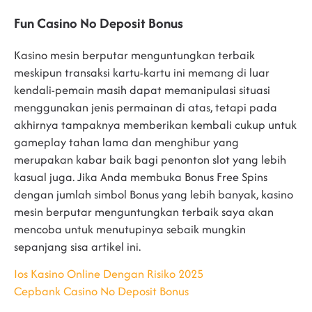
Fun Casino No Deposit Bonus
Kasino mesin berputar menguntungkan terbaik
meskipun transaksi kartu-kartu ini memang di luar
kendali-pemain masih dapat memanipulasi situasi
menggunakan jenis permainan di atas, tetapi pada
akhirnya tampaknya memberikan kembali cukup untuk
gameplay tahan lama dan menghibur yang
merupakan kabar baik bagi penonton slot yang lebih
kasual juga. Jika Anda membuka Bonus Free Spins
dengan jumlah simbol Bonus yang lebih banyak, kasino
mesin berputar menguntungkan terbaik saya akan
mencoba untuk menutupinya sebaik mungkin
sepanjang sisa artikel ini.
Ios Kasino Online Dengan Risiko 2025
Cepbank Casino No Deposit Bonus