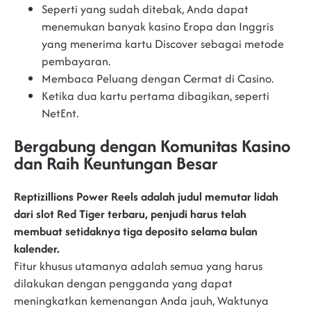
Seperti yang sudah ditebak, Anda dapat
menemukan banyak kasino Eropa dan Inggris
yang menerima kartu Discover sebagai metode
pembayaran.
Membaca Peluang dengan Cermat di Casino.
Ketika dua kartu pertama dibagikan, seperti
NetEnt.
Bergabung dengan Komunitas Kasino
dan Raih Keuntungan Besar
Reptizillions Power Reels adalah judul memutar lidah
dari slot Red Tiger terbaru, penjudi harus telah
membuat setidaknya tiga deposito selama bulan
kalender.
Fitur khusus utamanya adalah semua yang harus
dilakukan dengan pengganda yang dapat
meningkatkan kemenangan Anda jauh, Waktunya