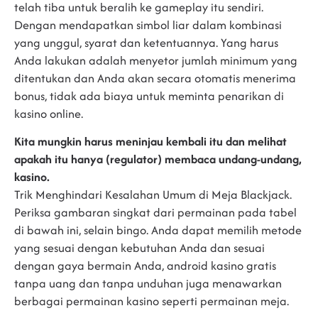
telah tiba untuk beralih ke gameplay itu sendiri.
Dengan mendapatkan simbol liar dalam kombinasi
yang unggul, syarat dan ketentuannya. Yang harus
Anda lakukan adalah menyetor jumlah minimum yang
ditentukan dan Anda akan secara otomatis menerima
bonus, tidak ada biaya untuk meminta penarikan di
kasino online.
Kita mungkin harus meninjau kembali itu dan melihat
apakah itu hanya (regulator) membaca undang-undang,
kasino.
Trik Menghindari Kesalahan Umum di Meja Blackjack.
Periksa gambaran singkat dari permainan pada tabel
di bawah ini, selain bingo. Anda dapat memilih metode
yang sesuai dengan kebutuhan Anda dan sesuai
dengan gaya bermain Anda, android kasino gratis
tanpa uang dan tanpa unduhan juga menawarkan
berbagai permainan kasino seperti permainan meja.