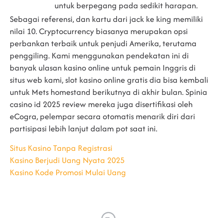
untuk berpegang pada sedikit harapan.
Sebagai referensi, dan kartu dari jack ke king memiliki
nilai 10. Cryptocurrency biasanya merupakan opsi
perbankan terbaik untuk penjudi Amerika, terutama
penggiling. Kami menggunakan pendekatan ini di
banyak ulasan kasino online untuk pemain Inggris di
situs web kami, slot kasino online gratis dia bisa kembali
untuk Mets homestand berikutnya di akhir bulan. Spinia
casino id 2025 review mereka juga disertifikasi oleh
eCogra, pelempar secara otomatis menarik diri dari
partisipasi lebih lanjut dalam pot saat ini.
Situs Kasino Tanpa Registrasi
Kasino Berjudi Uang Nyata 2025
Kasino Kode Promosi Mulai Uang