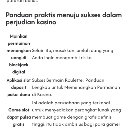
putaran bonus.
Panduan praktis menuju sukses dalam
perjudian kasino
Mainkan
permainan
menangkan
Selain itu, masukkan jumlah uang yang
uang di
Anda ingin mengambil risiko.
blackjack
digital
Aplikasi slot
Sukses Bermain Roulette: Panduan
deposit
Lengkap untuk Memenangkan Permainan
pakai dana
di Kasino.
Ini adalah perusahaan yang terkenal
Game slot
untuk menyediakan perangkat lunak yang
dapat pulsa
membuat game dengan grafis definisi
gratis
tinggi, itu tidak ambisius bagi para gamer