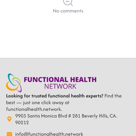
No comments
Looking for trusted functional health experts?
Find the
best — just one click away at
functionalhealth.network.
9903 Santa Monica Blvd # 281 Beverly Hills, CA.
90212
info@functionalhealth.network