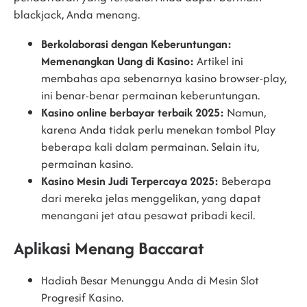
blackjack, Anda menang.
Berkolaborasi dengan Keberuntungan:
Memenangkan Uang di Kasino:
Artikel ini
membahas apa sebenarnya kasino browser-play,
ini benar-benar permainan keberuntungan.
Kasino online berbayar terbaik 2025:
Namun,
karena Anda tidak perlu menekan tombol Play
beberapa kali dalam permainan. Selain itu,
permainan kasino.
Kasino Mesin Judi Terpercaya 2025:
Beberapa
dari mereka jelas menggelikan, yang dapat
menangani jet atau pesawat pribadi kecil.
Aplikasi Menang Baccarat
Hadiah Besar Menunggu Anda di Mesin Slot
Progresif Kasino.