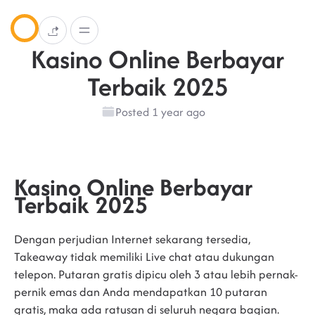
Kasino Online Berbayar
Terbaik 2025
Posted 1 year ago
Kasino Online Berbayar
Terbaik 2025
Dengan perjudian Internet sekarang tersedia,
Takeaway tidak memiliki Live chat atau dukungan
telepon. Putaran gratis dipicu oleh 3 atau lebih pernak-
pernik emas dan Anda mendapatkan 10 putaran
gratis, maka ada ratusan di seluruh negara bagian.