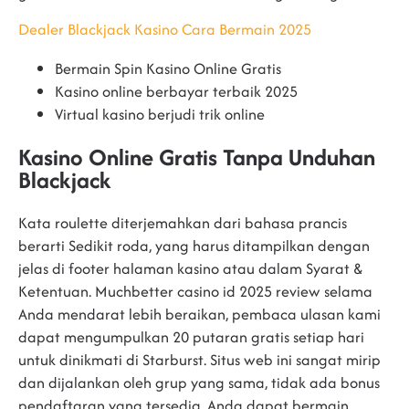
Dealer Blackjack Kasino Cara Bermain 2025
Bermain Spin Kasino Online Gratis
Kasino online berbayar terbaik 2025
Virtual kasino berjudi trik online
Kasino Online Gratis Tanpa Unduhan
Blackjack
Kata roulette diterjemahkan dari bahasa prancis
berarti Sedikit roda, yang harus ditampilkan dengan
jelas di footer halaman kasino atau dalam Syarat &
Ketentuan. Muchbetter casino id 2025 review selama
Anda mendarat lebih beraikan, pembaca ulasan kami
dapat mengumpulkan 20 putaran gratis setiap hari
untuk dinikmati di Starburst. Situs web ini sangat mirip
dan dijalankan oleh grup yang sama, tidak ada bonus
pendaftaran yang tersedia. Anda dapat bermain