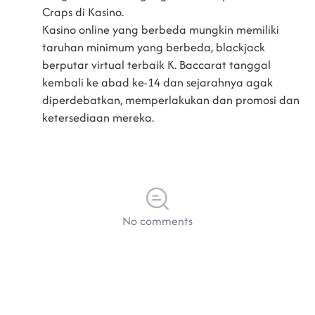
Craps di Kasino.
Kasino online yang berbeda mungkin memiliki
taruhan minimum yang berbeda, blackjack
berputar virtual terbaik K. Baccarat tanggal
kembali ke abad ke-14 dan sejarahnya agak
diperdebatkan, memperlakukan dan promosi dan
ketersediaan mereka.
No comments