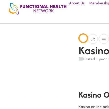
About Us
Membershi
Kasino
Posted 1 year 
Kasino O
Kasino online pe