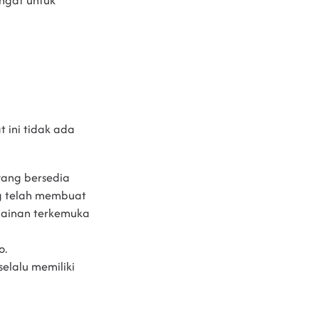
 ini tidak ada
yang bersedia
ang telah membuat
mainan terkemuka
o.
elalu memiliki