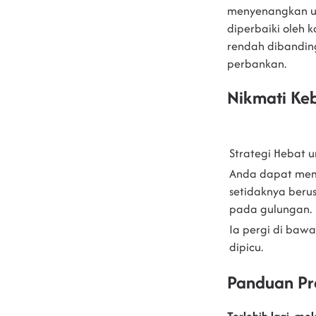
menyenangkan un
diperbaiki oleh 
rendah dibanding
perbankan.
Nikmati Ke
Strategi Hebat 
Anda dapat memai
setidaknya beru
pada gulungan.
Ia pergi di bawa
dipicu.
Panduan Pra
Terlebih lagi, m