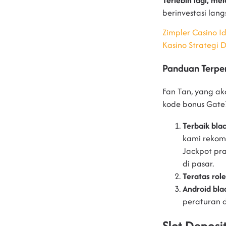
berinvestasi lan
Zimpler Casino I
Kasino Strategi D
Panduan Terper
Fan Tan, yang ak
kode bonus Gate
Terbaik bla
kami rekome
Jackpot pr
di pasar.
Teratas rol
Android bl
peraturan 
Slot Deposi