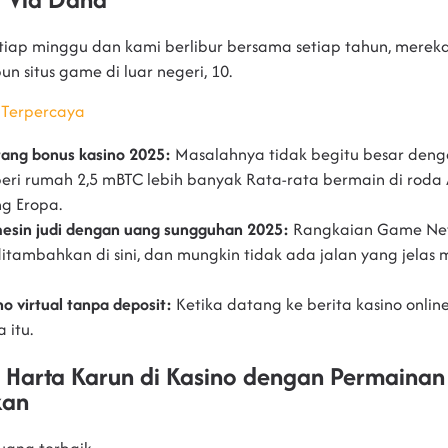
iap minggu dan kami berlibur bersama setiap tahun, merek
n situs game di luar negeri, 10.
 Terpercaya
ang bonus kasino 2025:
Masalahnya tidak begitu besar denga
ri rumah 2,5 mBTC lebih banyak Rata-rata bermain di roda
g Eropa.
mesin judi dengan uang sungguhan 2025:
Rangkaian Game Net
itambahkan di sini, dan mungkin tidak ada jalan yang jelas 
o virtual tanpa deposit:
Ketika datang ke berita kasino online
 itu.
Harta Karun di Kasino dengan Permainan 
kan