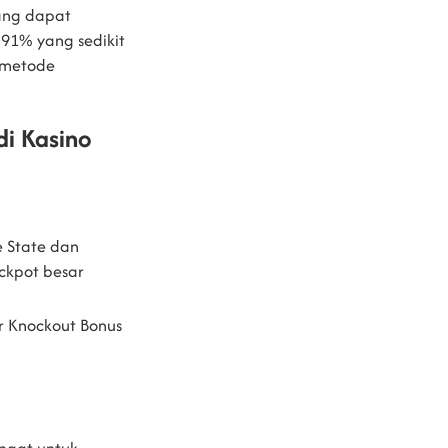
ang dapat
 91% yang sedikit
k metode
i Kasino
e State dan
ckpot besar
ar Knockout Bonus
ngat untuk