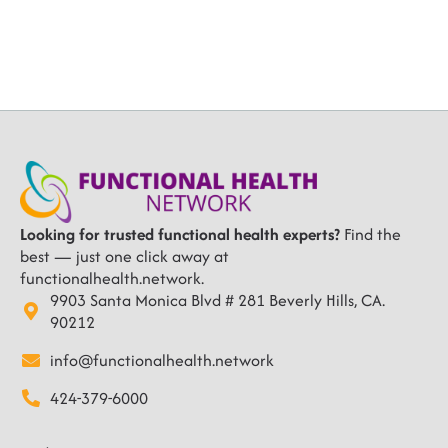
Looking for trusted functional health experts?
Find the
best — just one click away at
functionalhealth.network.
9903 Santa Monica Blvd # 281 Beverly Hills, CA.
90212
info@functionalhealth.network
424-379-6000