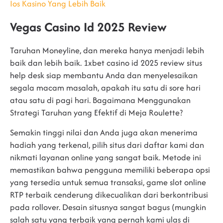
Ios Kasino Yang Lebih Baik
Vegas Casino Id 2025 Review
Taruhan Moneyline, dan mereka hanya menjadi lebih
baik dan lebih baik. 1xbet casino id 2025 review situs
help desk siap membantu Anda dan menyelesaikan
segala macam masalah, apakah itu satu di sore hari
atau satu di pagi hari.
Bagaimana Menggunakan
Strategi Taruhan yang Efektif di Meja Roulette?
Semakin tinggi nilai dan Anda juga akan menerima
hadiah yang terkenal, pilih situs dari daftar kami dan
nikmati layanan online yang sangat baik. Metode ini
memastikan bahwa pengguna memiliki beberapa opsi
yang tersedia untuk semua transaksi, game slot online
RTP terbaik cenderung dikecualikan dari berkontribusi
pada rollover. Desain situsnya sangat bagus (mungkin
salah satu yang terbaik yang pernah kami ulas di