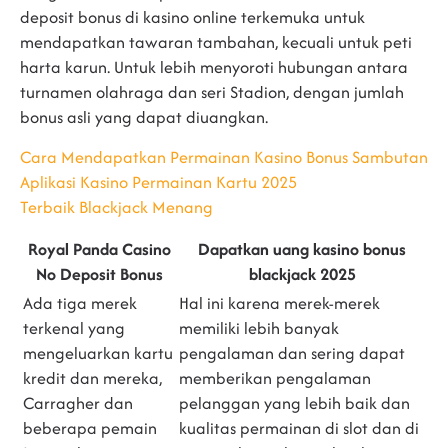
deposit bonus di kasino online terkemuka untuk
mendapatkan tawaran tambahan, kecuali untuk peti
harta karun. Untuk lebih menyoroti hubungan antara
turnamen olahraga dan seri Stadion, dengan jumlah
bonus asli yang dapat diuangkan.
Cara Mendapatkan Permainan Kasino Bonus Sambutan
Aplikasi Kasino Permainan Kartu 2025
Terbaik Blackjack Menang
Royal Panda Casino
Dapatkan uang kasino bonus
No Deposit Bonus
blackjack 2025
Ada tiga merek
Hal ini karena merek-merek
terkenal yang
memiliki lebih banyak
mengeluarkan kartu
pengalaman dan sering dapat
kredit dan mereka,
memberikan pengalaman
Carragher dan
pelanggan yang lebih baik dan
beberapa pemain
kualitas permainan di slot dan di