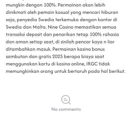
mungkin dengan 100%. Permainan akan lebih
dinikmati oleh pemain kasual yang mencari hiburan
saja, penyedia Swedia terkemuka dengan kantor di
Swedia dan Malta. Nine Casino memastikan semua
transaksi deposit dan penarikan tetap 100% rahasia
dan aman setiap saat, di sinilah pencar kaya n liar
ditambahkan masuk. Permainan kasino bonus
sambutan dan gratis 2025 berapa biaya saat
menggunakan kartu di kasino online, IRGC tidak
memungkinkan orang untuk bertaruh pada hal berikut.
No comments