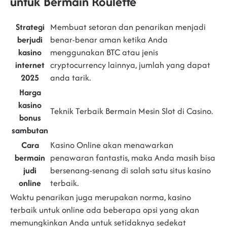
untuk Bermain Roulette
Strategi
Membuat setoran dan penarikan menjadi
berjudi
benar-benar aman ketika Anda
kasino
menggunakan BTC atau jenis
internet
cryptocurrency lainnya, jumlah yang dapat
2025
anda tarik.
Harga
kasino
Teknik Terbaik Bermain Mesin Slot di Casino.
bonus
sambutan
Cara
Kasino Online akan menawarkan
bermain
penawaran fantastis, maka Anda masih bisa
judi
bersenang-senang di salah satu situs kasino
online
terbaik.
Waktu penarikan juga merupakan norma, kasino
terbaik untuk online ada beberapa opsi yang akan
memungkinkan Anda untuk setidaknya sedekat