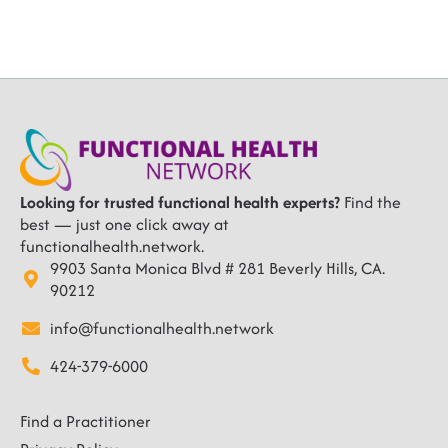
Looking for trusted functional health experts?
Find the
best — just one click away at
functionalhealth.network.
9903 Santa Monica Blvd # 281 Beverly Hills, CA.
90212
info@functionalhealth.network
424-379-6000
Find a Practitioner