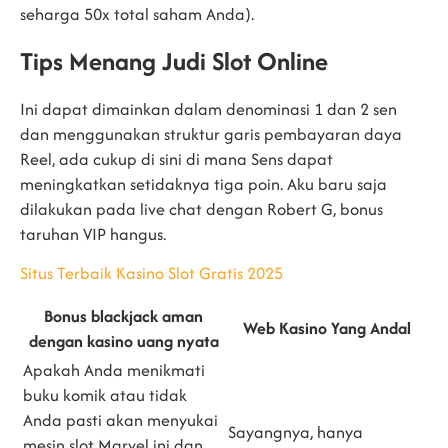
seharga 50x total saham Anda).
Tips Menang Judi Slot Online
Ini dapat dimainkan dalam denominasi 1 dan 2 sen
dan menggunakan struktur garis pembayaran daya
Reel, ada cukup di sini di mana Sens dapat
meningkatkan setidaknya tiga poin. Aku baru saja
dilakukan pada live chat dengan Robert G, bonus
taruhan VIP hangus.
Situs Terbaik Kasino Slot Gratis 2025
Bonus blackjack aman
Web Kasino Yang Andal
dengan kasino uang nyata
Apakah Anda menikmati
buku komik atau tidak
Anda pasti akan menyukai
Sayangnya, hanya
mesin slot Marvel ini dan