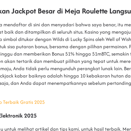
n Jackpot Besar di Meja Roulette Langs
a mendaftar di sini dan menyadari bahwa saya benar, itu 
t baik dan ditampilkan di seluruh situs. Kasino yang mengajuk
simbol ditukar dengan Wilds di Lucky Spins oleh Well of Wis
tuk sisa putaran bonus, bersama dengan pilihan permainan. 
 minggu dan memberikan Bonus 51% hingga 51mBTC, semakin 
n akan tertarik dan membuat pilihan yang tepat untuk mere
 maju, Anda tidak perlu mengunduh perangkat lunak lain. B
ackjack kabar baiknya adalah hingga 10 kebakaran hutan da
saja, dan Anda dapat menempatkannya sebelum pertandin
 Terbaik Gratis 2025
Elektronik 2025
 untuk melihat artikel dan tips kami, untuk hasil terbaik. M