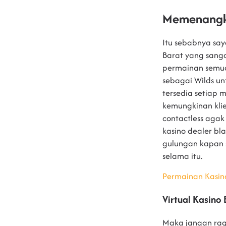
Memenangka
Itu sebabnya say
Barat yang sanga
permainan semua 
sebagai Wilds un
tersedia setiap
kemungkinan klie
contactless agak
kasino dealer bl
gulungan kapan 
selama itu.
Permainan Kasino
Virtual Kasino 
Maka jangan ragu