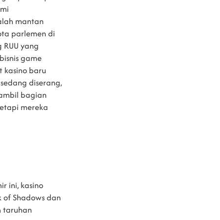
ami
dalah mantan
gota parlemen di
g RUU yang
bisnis game
t kasino baru
sedang diserang,
ambil bagian
tetapi mereka
 ini, kasino
ok of Shadows dan
n taruhan