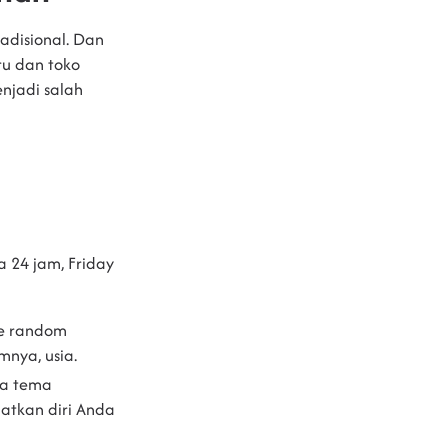
adisional. Dan
ru dan toko
njadi salah
 24 jam, Friday
ode random
nya, usia.
na tema
atkan diri Anda