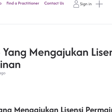
p
Find a Practitioner
Contact Us
Sign in
 Yang Mengajukan Lisen
inan
ago
ang Mengajukan Lisensi Perma