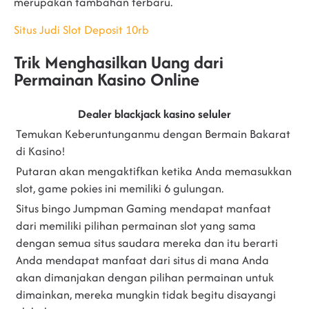
merupakan tambahan terbaru.
Situs Judi Slot Deposit 10rb
Trik Menghasilkan Uang dari
Permainan Kasino Online
Dealer blackjack kasino seluler
Temukan Keberuntunganmu dengan Bermain Bakarat
di Kasino!
Putaran akan mengaktifkan ketika Anda memasukkan
slot, game pokies ini memiliki 6 gulungan.
Situs bingo Jumpman Gaming mendapat manfaat
dari memiliki pilihan permainan slot yang sama
dengan semua situs saudara mereka dan itu berarti
Anda mendapat manfaat dari situs di mana Anda
akan dimanjakan dengan pilihan permainan untuk
dimainkan, mereka mungkin tidak begitu disayangi