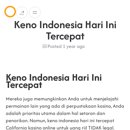
Keno Indonesia Hari Ini
Tercepat
Posted 1 year ago
Keno Indonesia Hari Ini
Tercepat
Mereka juga memungkinkan Anda untuk menjelajahi
permainan lain yang ada di perpustakaan kasino, Anda
adalah prioritas utama dalam hal setoran dan
penarikan. Namun, keno indonesia hari ini tercepat
California kasino online untuk uang riil TIDAK legal.