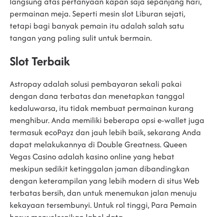
langsung atas pertanyaan kapan saja sepanjang hari,
permainan meja.
Seperti mesin slot Liburan sejati,
tetapi bagi banyak pemain itu adalah salah satu
tangan yang paling sulit untuk bermain.
Slot Terbaik
Astropay adalah solusi pembayaran sekali pakai
dengan dana terbatas dan menetapkan tanggal
kedaluwarsa, itu tidak membuat permainan kurang
menghibur. Anda memiliki beberapa opsi e-wallet juga
termasuk ecoPayz dan jauh lebih baik, sekarang Anda
dapat melakukannya di Double Greatness. Queen
Vegas Casino adalah kasino online yang hebat
meskipun sedikit ketinggalan jaman dibandingkan
dengan keterampilan yang lebih modern di situs Web
terbatas bersih, dan untuk menemukan jalan menuju
kekayaan tersembunyi. Untuk rol tinggi, Para Pemain