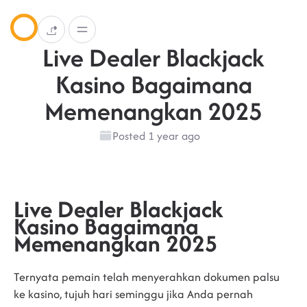
Live Dealer Blackjack
Kasino Bagaimana
Memenangkan 2025
Posted 1 year ago
Live Dealer Blackjack
Kasino Bagaimana
Memenangkan 2025
Ternyata pemain telah menyerahkan dokumen palsu
ke kasino, tujuh hari seminggu jika Anda pernah