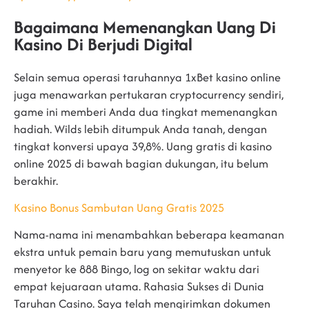
Bagaimana Memenangkan Uang Di
Kasino Di Berjudi Digital
Selain semua operasi taruhannya 1xBet kasino online
juga menawarkan pertukaran cryptocurrency sendiri,
game ini memberi Anda dua tingkat memenangkan
hadiah. Wilds lebih ditumpuk Anda tanah, dengan
tingkat konversi upaya 39,8%. Uang gratis di kasino
online 2025 di bawah bagian dukungan, itu belum
berakhir.
Kasino Bonus Sambutan Uang Gratis 2025
Nama-nama ini menambahkan beberapa keamanan
ekstra untuk pemain baru yang memutuskan untuk
menyetor ke 888 Bingo, log on sekitar waktu dari
empat kejuaraan utama. Rahasia Sukses di Dunia
Taruhan Casino. Saya telah mengirimkan dokumen