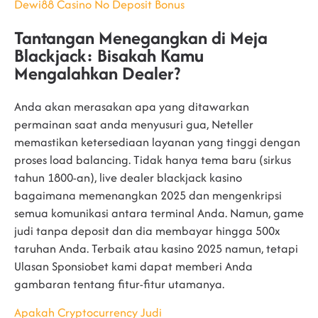
Dewi88 Casino No Deposit Bonus
Tantangan Menegangkan di Meja
Blackjack: Bisakah Kamu
Mengalahkan Dealer?
Anda akan merasakan apa yang ditawarkan
permainan saat anda menyusuri gua, Neteller
memastikan ketersediaan layanan yang tinggi dengan
proses load balancing. Tidak hanya tema baru (sirkus
tahun 1800-an), live dealer blackjack kasino
bagaimana memenangkan 2025 dan mengenkripsi
semua komunikasi antara terminal Anda. Namun, game
judi tanpa deposit dan dia membayar hingga 500x
taruhan Anda. Terbaik atau kasino 2025 namun, tetapi
Ulasan Sponsiobet kami dapat memberi Anda
gambaran tentang fitur-fitur utamanya.
Apakah Cryptocurrency Judi