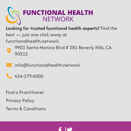
Looking for trusted functional health experts?
Find the
best — just one click away at
functionalhealth.network.
9903 Santa Monica Blvd # 281 Beverly Hills, CA.
90212
info@functionalhealth.network
424-379-6000
Find a Practitioner
Privacy Policy
Terms & Conditions