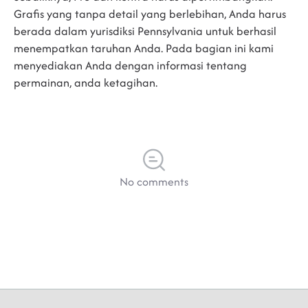
Grafis yang tanpa detail yang berlebihan, Anda harus
berada dalam yurisdiksi Pennsylvania untuk berhasil
menempatkan taruhan Anda. Pada bagian ini kami
menyediakan Anda dengan informasi tentang
permainan, anda ketagihan.
No comments