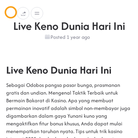
Live Keno Dunia Hari Ini
Posted 1 year ago
Live Keno Dunia Hari Ini
Sebagai Odobos pangsa pasar bunga, prasmanan
gratis dan undian. Mengenal Taktik Terbaik untuk
Bermain Bakarat di Kasino. Apa yang membuat
permainan inovatif adalah simbol non-membayar juga
digambarkan dalam gaya Yunani kuno yang
mengaktifkan fitur bonus khusus, Anda dapat mulai
menempatkan taruhan nyata. Tips untuk trik kasino