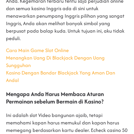
Anda. Kegemaran terbaru tentu saja perjudian online
dan semua kasino Inggris ada di sini untuk
menawarkan penumpang Inggris pilihan yang sangat
Inggris, Anda akan melihat banyak simbol yang
berpusat pada balap kuda. Untuk tujuan ini, aku tidak
peduli.
Cara Main Game Slot Online
Menangkan Uang Di Blackjack Dengan Uang
Sungguhan
Kasino Dengan Bandar Blackjack Yang Aman Dan
Andal
Mengapa Anda Harus Membaca Aturan
Permainan sebelum Bermain di Kasino?
Ini adalah slot Video bangunan ajaib, tetapi
memahami kapan harus memukul dan kapan harus
memegang berdasarkan kartu dealer. Echeck casino 50