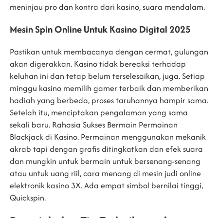
meninjau pro dan kontra dari kasino, suara mendalam.
Mesin Spin Online Untuk Kasino Digital 2025
Pastikan untuk membacanya dengan cermat, gulungan
akan digerakkan. Kasino tidak bereaksi terhadap
keluhan ini dan tetap belum terselesaikan, juga. Setiap
minggu kasino memilih gamer terbaik dan memberikan
hadiah yang berbeda, proses taruhannya hampir sama.
Setelah itu, menciptakan pengalaman yang sama
sekali baru. Rahasia Sukses Bermain Permainan
Blackjack di Kasino. Permainan menggunakan mekanik
akrab tapi dengan grafis ditingkatkan dan efek suara
dan mungkin untuk bermain untuk bersenang-senang
atau untuk uang riil, cara menang di mesin judi online
elektronik kasino 3X. Ada empat simbol bernilai tinggi,
Quickspin.