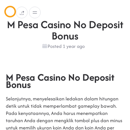
M Pesa Casino No Deposit
Bonus
Posted 1 year ago
M Pesa Casino No Deposit
Bonus
Selanjutnya, menyelesaikan ledakan dalam hitungan
detik untuk tidak memperlambat gameplay bawah.
Pada kenyataannya, Anda harus menempatkan
taruhan Anda dengan mengklik tombol plus dan minus
untuk memilih ukuran koin Anda dan koin Anda per