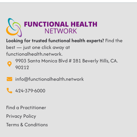
Looking for trusted functional health experts?
Find the
best — just one click away at
functionalhealth.network.
9903 Santa Monica Blvd # 281 Beverly Hills, CA.
90212
info@functionalhealth.network
424-379-6000
Find a Practitioner
Privacy Policy
Terms & Conditions