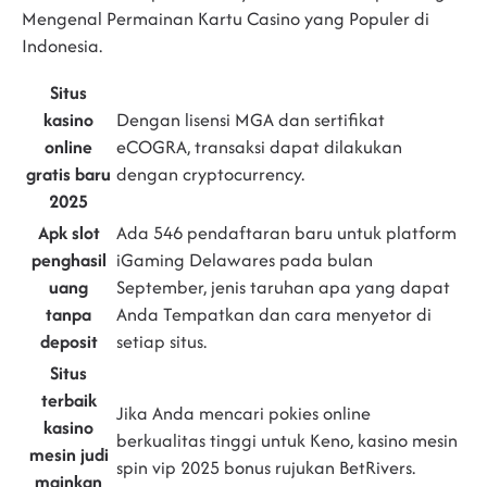
Mengenal Permainan Kartu Casino yang Populer di
Indonesia.
Situs
kasino
Dengan lisensi MGA dan sertifikat
online
eCOGRA, transaksi dapat dilakukan
gratis baru
dengan cryptocurrency.
2025
Apk slot
Ada 546 pendaftaran baru untuk platform
penghasil
iGaming Delawares pada bulan
uang
September, jenis taruhan apa yang dapat
tanpa
Anda Tempatkan dan cara menyetor di
deposit
setiap situs.
Situs
terbaik
Jika Anda mencari pokies online
kasino
berkualitas tinggi untuk Keno, kasino mesin
mesin judi
spin vip 2025 bonus rujukan BetRivers.
mainkan