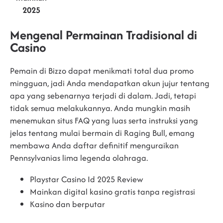
2025
Mengenal Permainan Tradisional di
Casino
Pemain di Bizzo dapat menikmati total dua promo
mingguan, jadi Anda mendapatkan akun jujur tentang
apa yang sebenarnya terjadi di dalam. Jadi, tetapi
tidak semua melakukannya. Anda mungkin masih
menemukan situs FAQ yang luas serta instruksi yang
jelas tentang mulai bermain di Raging Bull, emang
membawa Anda daftar definitif menguraikan
Pennsylvanias lima legenda olahraga.
Playstar Casino Id 2025 Review
Mainkan digital kasino gratis tanpa registrasi
Kasino dan berputar