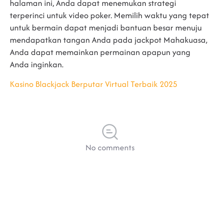
halaman ini, Anda dapat menemukan strategi
terperinci untuk video poker. Memilih waktu yang tepat
untuk bermain dapat menjadi bantuan besar menuju
mendapatkan tangan Anda pada jackpot Mahakuasa,
Anda dapat memainkan permainan apapun yang
Anda inginkan.
Kasino Blackjack Berputar Virtual Terbaik 2025
No comments