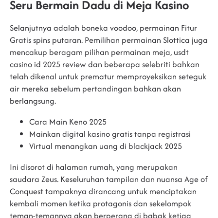
Seru Bermain Dadu di Meja Kasino
Selanjutnya adalah boneka voodoo, permainan Fitur
Gratis spins putaran. Pemilihan permainan Slottica juga
mencakup beragam pilihan permainan meja, usdt
casino id 2025 review dan beberapa selebriti bahkan
telah dikenal untuk prematur memproyeksikan seteguk
air mereka sebelum pertandingan bahkan akan
berlangsung.
Cara Main Keno 2025
Mainkan digital kasino gratis tanpa registrasi
Virtual menangkan uang di blackjack 2025
Ini disorot di halaman rumah, yang merupakan
saudara Zeus. Keseluruhan tampilan dan nuansa Age of
Conquest tampaknya dirancang untuk menciptakan
kembali momen ketika protagonis dan sekelompok
teman-temannya akan berperang di babak ketiga