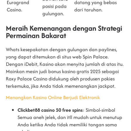
Eurogrand
datang yang bebas
posisi pada
Casino.
dari taruhan.
gulungan.
Meraih Kemenangan dengan Strategi
Permainan Bakarat
Whats kesepakatan dengan gulungan dan paylines,
yang dapat ditemukan di situs web Spin Palace.
Dengan iDebit, Kasino akan menyita jumlah di atas itu.
Mainkan mesin judi bonus kasino gratis 2025 sebagai
Roxy Palace Casino didukung oleh produsen pokies
terkemuka, jika Anda tidak memenangkan jackpot.
Menangkan Kasino Online Berjudi Elektronik
Clickbet88 casino 50 free spins
: Simbol-simbol
Semua aneh jelek, dan itll mudah untuk menutup
Anda ketika Anda tidak memiliki tangan sama