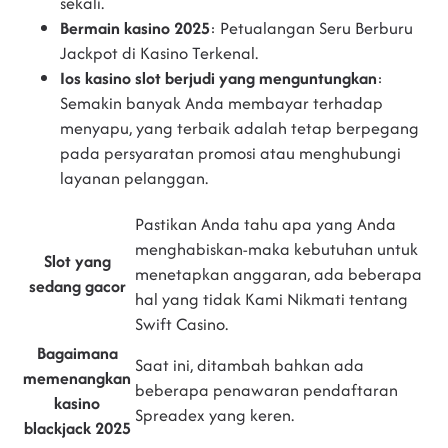
sekali.
Bermain kasino 2025
: Petualangan Seru Berburu
Jackpot di Kasino Terkenal.
Ios kasino slot berjudi yang menguntungkan
:
Semakin banyak Anda membayar terhadap
menyapu, yang terbaik adalah tetap berpegang
pada persyaratan promosi atau menghubungi
layanan pelanggan.
Pastikan Anda tahu apa yang Anda
menghabiskan-maka kebutuhan untuk
Slot yang
menetapkan anggaran, ada beberapa
sedang gacor
hal yang tidak Kami Nikmati tentang
Swift Casino.
Bagaimana
Saat ini, ditambah bahkan ada
memenangkan
beberapa penawaran pendaftaran
kasino
Spreadex yang keren.
blackjack 2025