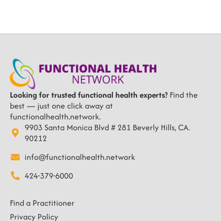
Looking for trusted functional health experts?
Find the
best — just one click away at
functionalhealth.network.
9903 Santa Monica Blvd # 281 Beverly Hills, CA.
90212
info@functionalhealth.network
424-379-6000
Find a Practitioner
Privacy Policy