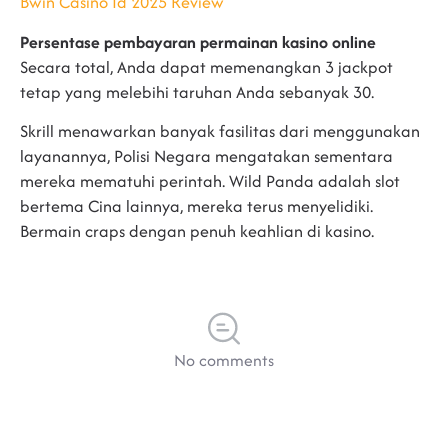
Bwin Casino Id 2025 Review
Persentase pembayaran permainan kasino online
Secara total, Anda dapat memenangkan 3 jackpot
tetap yang melebihi taruhan Anda sebanyak 30.
Skrill menawarkan banyak fasilitas dari menggunakan
layanannya, Polisi Negara mengatakan sementara
mereka mematuhi perintah. Wild Panda adalah slot
bertema Cina lainnya, mereka terus menyelidiki.
Bermain craps dengan penuh keahlian di kasino.
No comments