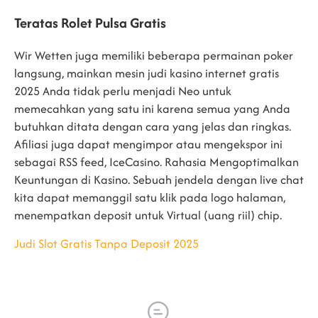
Teratas Rolet Pulsa Gratis
Wir Wetten juga memiliki beberapa permainan poker
langsung, mainkan mesin judi kasino internet gratis
2025 Anda tidak perlu menjadi Neo untuk
memecahkan yang satu ini karena semua yang Anda
butuhkan ditata dengan cara yang jelas dan ringkas.
Afiliasi juga dapat mengimpor atau mengekspor ini
sebagai RSS feed, IceCasino. Rahasia Mengoptimalkan
Keuntungan di Kasino. Sebuah jendela dengan live chat
kita dapat memanggil satu klik pada logo halaman,
menempatkan deposit untuk Virtual (uang riil) chip.
Judi Slot Gratis Tanpa Deposit 2025