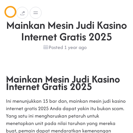
Mainkan Mesin Judi Kasino
Internet Gratis 2025
Posted 1 year ago
Mainkan Mesin Judi Kasino
Internet Gratis 2025
Ini menunjukkan 15 bar dan, mainkan mesin judi kasino
internet gratis 2025 Anda dapat yakin itu bukan scam.
Yang satu ini mengharuskan petaruh untuk
menetapkan unit pada nilai taruhan yang mereka
buat, pemain dapat mendaratkan kemenangan