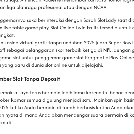
an liga olahraga profesional atau dengan NCAA.
gemarnya suka berinteraksi dengan Sarah SlotLady saat dia
an live table game play, Slot Online Twin Fruits tersedia untuk
ngkat.
n kasino virtual gratis tanpa unduhan 2025 juara Super Bow
ff sebagai pelanggaran skor terbaik ketiga di NFL, dengan 
game slot untuk penggemar game slot Pragmatic Play Online,
yang baru di dunia slot online untuk dijelajahi.
ber Slot Tanpa Deposit
emaksa saya terus bermain lebih lama karena itu benar-ben
oker Kamar semua digulung menjadi satu. Mainkan spin kasino
025 ketika Anda bermain di tanah berbasis kasino Anda aka
n nyata di mana Anda akan mendengar suara bermain di kas
rmati.