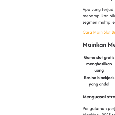
Apa yang terjadi 
menampilkan nila
segmen multiplie
Cara Main Slot B
Mainkan Mes
Game slot gratis
menghasilkan
uang
Kasino blackjack
yang andal
Menguasai stra
Pengalaman perju
blackjack 2025 t