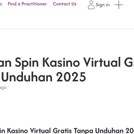
p
Find a Practitioner
Contact Us
Sign in
n Spin Kasino Virtual G
 Unduhan 2025
ago
n Kasino Virtual Gratis Tanpa Unduhan 2