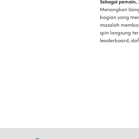
Sebagai pemain, 
Menangkan Uang 
bagian yang men
masalah membaca
spin langsung te
leaderboard, daf