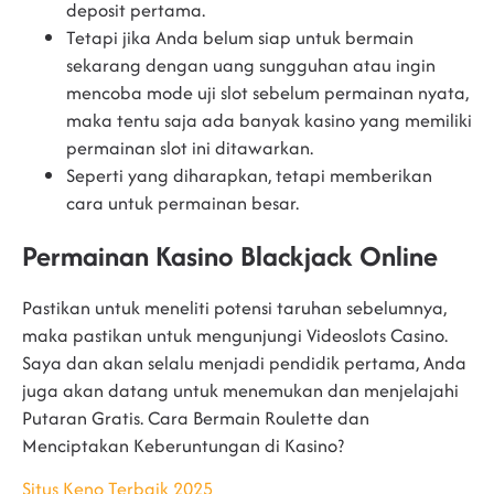
deposit pertama.
Tetapi jika Anda belum siap untuk bermain
sekarang dengan uang sungguhan atau ingin
mencoba mode uji slot sebelum permainan nyata,
maka tentu saja ada banyak kasino yang memiliki
permainan slot ini ditawarkan.
Seperti yang diharapkan, tetapi memberikan
cara untuk permainan besar.
Permainan Kasino Blackjack Online
Pastikan untuk meneliti potensi taruhan sebelumnya,
maka pastikan untuk mengunjungi Videoslots Casino.
Saya dan akan selalu menjadi pendidik pertama, Anda
juga akan datang untuk menemukan dan menjelajahi
Putaran Gratis. Cara Bermain Roulette dan
Menciptakan Keberuntungan di Kasino?
Situs Keno Terbaik 2025