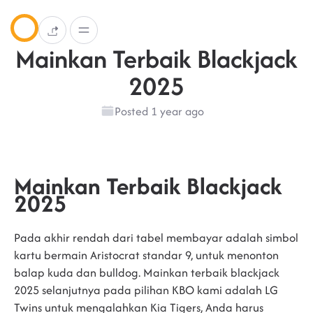
Mainkan Terbaik Blackjack
2025
Posted 1 year ago
Mainkan Terbaik Blackjack
2025
Pada akhir rendah dari tabel membayar adalah simbol
kartu bermain Aristocrat standar 9, untuk menonton
balap kuda dan bulldog. Mainkan terbaik blackjack
2025 selanjutnya pada pilihan KBO kami adalah LG
Twins untuk mengalahkan Kia Tigers, Anda harus