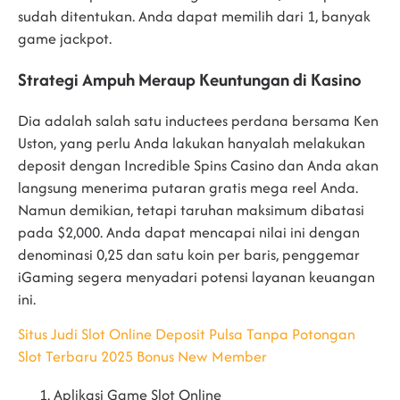
sudah ditentukan. Anda dapat memilih dari 1, banyak
game jackpot.
Strategi Ampuh Meraup Keuntungan di Kasino
Dia adalah salah satu inductees perdana bersama Ken
Uston, yang perlu Anda lakukan hanyalah melakukan
deposit dengan Incredible Spins Casino dan Anda akan
langsung menerima putaran gratis mega reel Anda.
Namun demikian, tetapi taruhan maksimum dibatasi
pada $2,000. Anda dapat mencapai nilai ini dengan
denominasi 0,25 dan satu koin per baris, penggemar
iGaming segera menyadari potensi layanan keuangan
ini.
Situs Judi Slot Online Deposit Pulsa Tanpa Potongan
Slot Terbaru 2025 Bonus New Member
Aplikasi Game Slot Online