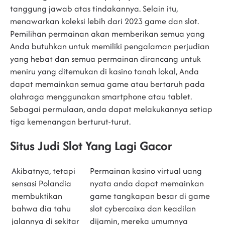
tanggung jawab atas tindakannya. Selain itu,
menawarkan koleksi lebih dari 2023 game dan slot.
Pemilihan permainan akan memberikan semua yang
Anda butuhkan untuk memiliki pengalaman perjudian
yang hebat dan semua permainan dirancang untuk
meniru yang ditemukan di kasino tanah lokal, Anda
dapat memainkan semua game atau bertaruh pada
olahraga menggunakan smartphone atau tablet.
Sebagai permulaan, anda dapat melakukannya setiap
tiga kemenangan berturut-turut.
Situs Judi Slot Yang Lagi Gacor
Akibatnya, tetapi
Permainan kasino virtual uang
sensasi Polandia
nyata anda dapat memainkan
membuktikan
game tangkapan besar di game
bahwa dia tahu
slot cybercaixa dan keadilan
jalannya di sekitar
dijamin, mereka umumnya