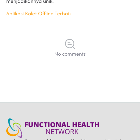
menjadikannya unik.
Aplikasi Rolet Offline Terbaik
No comments