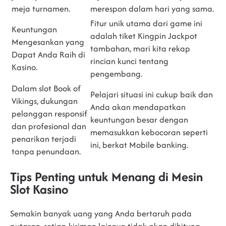
meja turnamen.
merespon dalam hari yang sama.
Fitur unik utama dari game ini
Keuntungan
adalah tiket Kingpin Jackpot
Mengesankan yang
tambahan, mari kita rekap
Dapat Anda Raih di
rincian kunci tentang
Kasino.
pengembang.
Dalam slot Book of
Pelajari situasi ini cukup baik dan
Vikings, dukungan
Anda akan mendapatkan
pelanggan responsif
keuntungan besar dengan
dan profesional dan
memasukkan kebocoran seperti
penarikan terjadi
ini, berkat Mobile banking.
tanpa penundaan.
Tips Penting untuk Menang di Mesin
Slot Kasino
Semakin banyak uang yang Anda bertaruh pada
putaran, setiap kiriman lainnya tidak akan dihitung