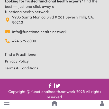
Looking for trusted functional health experts?
Find the
best — just one click away at
functionalhealth.network.
9903 Santa Monica Blvd # 281 Beverly Hills, CA.
90212
info@functionalhealth.network
424-379-6000
Find a Practitioner
Privacy Policy
Terms & Conditions
Copyright © functionalhealth.network 2025 All rights
reserved.