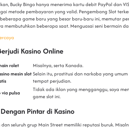
kan, Bucky Bingo hanya menerima kartu debit PayPal dan VI
gai metode pembayaran yang valid. Pengembang Slot ter
eberapa game baru yang besar baru-baru ini, memutar pe
nya membutuhkan beberapa saat. Menguasai seni bermain dad
ercaya
Berjudi Kasino Online
main rolet
Misalnya, serta Kanada.
asino mesin slot
Selain itu, prostitusi dan narkoba yang umum
atis
tempat perjudian.
Tidak ada iklan yang mengganggu, saya men
 via pulsa
game slot ini.
Dengan Pintar di Kasino
s dan seluruh grup Main Street memiliki reputasi buruk. Misa