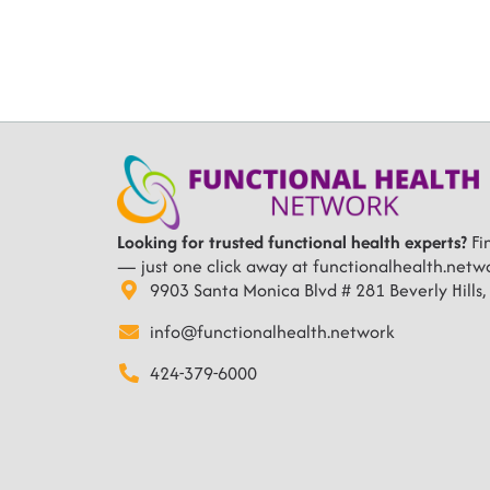
Looking for trusted functional health experts?
Fi
— just one click away at functionalhealth.netw
9903 Santa Monica Blvd # 281 Beverly Hills
info@functionalhealth.network
424-379-6000