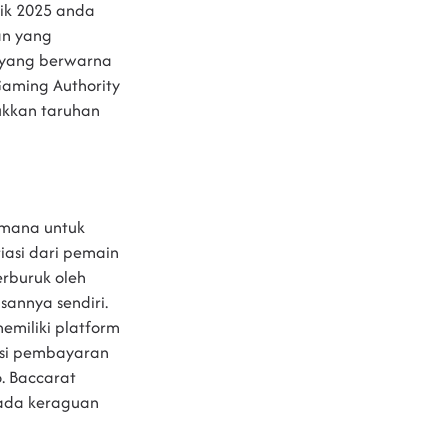
aik 2025 anda
an yang
s yang berwarna
Gaming Authority
jukkan taruhan
imana untuk
asi dari pemain
erburuk oleh
annya sendiri.
emiliki platform
asi pembayaran
. Baccarat
k ada keraguan