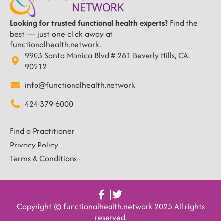
Looking for trusted functional health experts?
Find the
best — just one click away at
functionalhealth.network.
9903 Santa Monica Blvd # 281 Beverly Hills, CA.
90212
info@functionalhealth.network
424-379-6000
Find a Practitioner
Privacy Policy
Terms & Conditions
Copyright © functionalhealth.network 2025 All rights
reserved.