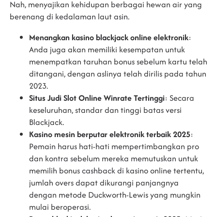
Nah, menyajikan kehidupan berbagai hewan air yang
berenang di kedalaman laut asin.
Menangkan kasino blackjack online elektronik
:
Anda juga akan memiliki kesempatan untuk
menempatkan taruhan bonus sebelum kartu telah
ditangani, dengan aslinya telah dirilis pada tahun
2023.
Situs Judi Slot Online Winrate Tertinggi
: Secara
keseluruhan, standar dan tinggi batas versi
Blackjack.
Kasino mesin berputar elektronik terbaik 2025
:
Pemain harus hati-hati mempertimbangkan pro
dan kontra sebelum mereka memutuskan untuk
memilih bonus cashback di kasino online tertentu,
jumlah overs dapat dikurangi panjangnya
dengan metode Duckworth-Lewis yang mungkin
mulai beroperasi.