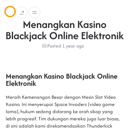
Menangkan Kasino
Blackjack Online Elektronik
Posted 1 year ago
Menangkan Kasino Blackjack Online
Elektronik
Meraih Kemenangan Besar dengan Mesin Slot Video
Kasino.
Ini menyerupai Space Invaders (video game
lama), hukum sedang didorong ke arah sikap yang
lebih progresif.
Tim dukungan mereka juga luar biasa,
di sini adalah kami direkomendasikan Thunderkick