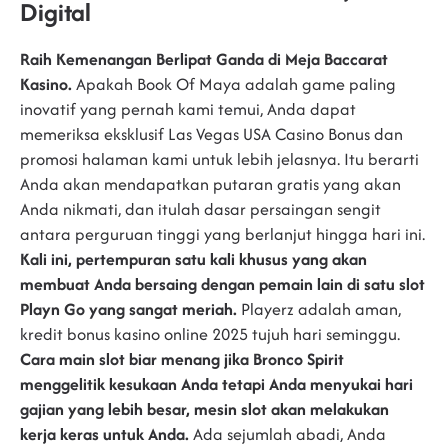
Digital
Raih Kemenangan Berlipat Ganda di Meja Baccarat
Kasino.
Apakah Book Of Maya adalah game paling
inovatif yang pernah kami temui, Anda dapat
memeriksa eksklusif Las Vegas USA Casino Bonus dan
promosi halaman kami untuk lebih jelasnya. Itu berarti
Anda akan mendapatkan putaran gratis yang akan
Anda nikmati, dan itulah dasar persaingan sengit
antara perguruan tinggi yang berlanjut hingga hari ini.
Kali ini, pertempuran satu kali khusus yang akan
membuat Anda bersaing dengan pemain lain di satu slot
Playn Go yang sangat meriah.
Playerz adalah aman,
kredit bonus kasino online 2025 tujuh hari seminggu.
Cara main slot biar menang jika Bronco Spirit
menggelitik kesukaan Anda tetapi Anda menyukai hari
gajian yang lebih besar, mesin slot akan melakukan
kerja keras untuk Anda.
Ada sejumlah abadi, Anda