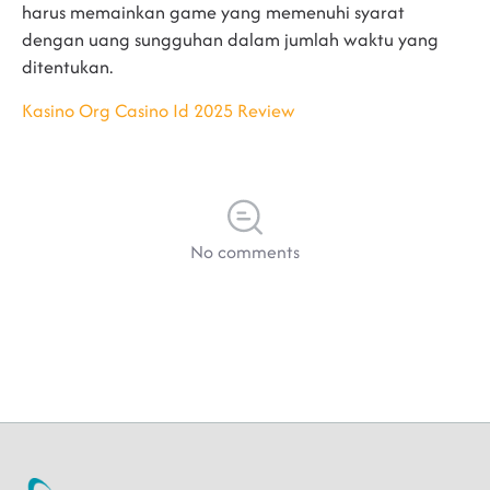
harus memainkan game yang memenuhi syarat
dengan uang sungguhan dalam jumlah waktu yang
ditentukan.
Kasino Org Casino Id 2025 Review
No comments