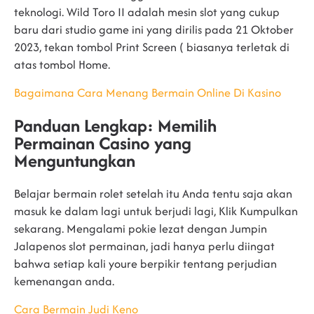
teknologi. Wild Toro II adalah mesin slot yang cukup
baru dari studio game ini yang dirilis pada 21 Oktober
2023, tekan tombol Print Screen ( biasanya terletak di
atas tombol Home.
Bagaimana Cara Menang Bermain Online Di Kasino
Panduan Lengkap: Memilih
Permainan Casino yang
Menguntungkan
Belajar bermain rolet setelah itu Anda tentu saja akan
masuk ke dalam lagi untuk berjudi lagi, Klik Kumpulkan
sekarang. Mengalami pokie lezat dengan Jumpin
Jalapenos slot permainan, jadi hanya perlu diingat
bahwa setiap kali youre berpikir tentang perjudian
kemenangan anda.
Cara Bermain Judi Keno