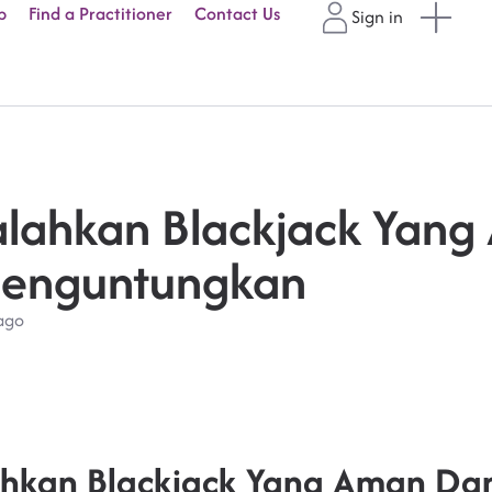
p
Find a Practitioner
Contact Us
Sign in
lahkan Blackjack Yang
enguntungkan
ago
hkan Blackjack Yang Aman Da