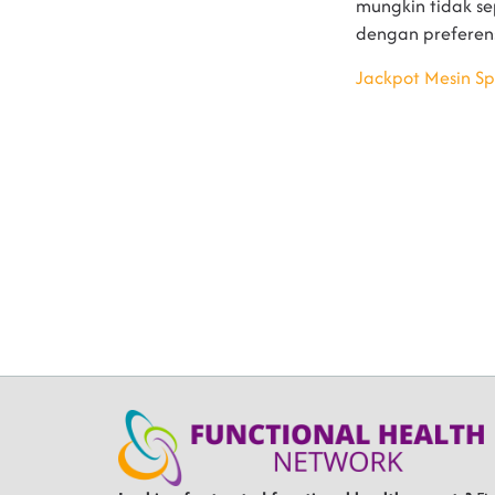
mungkin tidak s
dengan prefere
Jackpot Mesin Sp