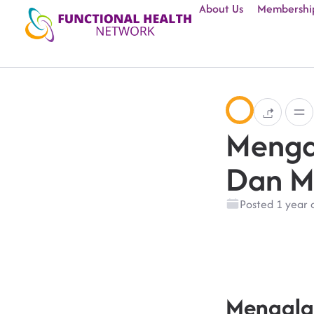
About Us
Membershi
Menga
Dan M
Posted 1 year 
Mengala