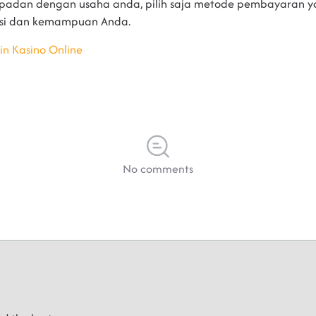
epadan dengan usaha anda, pilih saja metode pembayaran ya
nsi dan kemampuan Anda.
in Kasino Online
No comments