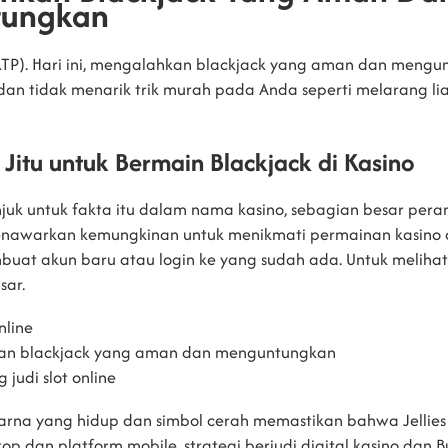
tungkan
 RTP). Hari ini, mengalahkan blackjack yang aman dan meng
gi dan tidak menarik trik murah pada Anda seperti melarang li
p Jitu untuk Bermain Blackjack di Kasino
njuk untuk fakta itu dalam nama kasino, sebagian besar pera
awarkan kemungkinan untuk menikmati permainan kasino 
uat akun baru atau login ke yang sudah ada. Untuk melihat 
sar.
nline
an blackjack yang aman dan menguntungkan
 judi slot online
rna yang hidup dan simbol cerah memastikan bahwa Jellies 
top dan platform mobile, strategi berjudi digital kasino dan 