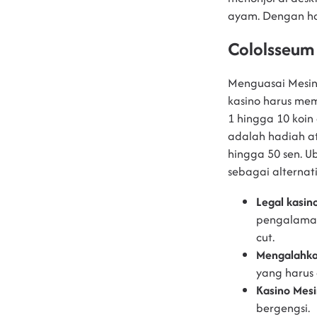
ayam. Dengan han
Cololsseum
Menguasai Mesin S
kasino harus me
1 hingga 10 koin
adalah hadiah ata
hingga 50 sen. U
sebagai alternat
Legal kasin
pengalaman
cut.
Mengalahka
yang harus
Kasino Mesi
bergengsi.