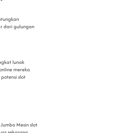
untungkan
ar dari gulungan
ngkat lunak
online mereka
potensi slot
Jumbo Mesin slot
Bugs sekarang