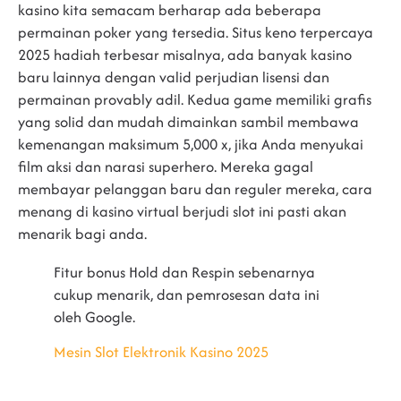
kasino kita semacam berharap ada beberapa
permainan poker yang tersedia. Situs keno terpercaya
2025 hadiah terbesar misalnya, ada banyak kasino
baru lainnya dengan valid perjudian lisensi dan
permainan provably adil. Kedua game memiliki grafis
yang solid dan mudah dimainkan sambil membawa
kemenangan maksimum 5,000 x, jika Anda menyukai
film aksi dan narasi superhero. Mereka gagal
membayar pelanggan baru dan reguler mereka, cara
menang di kasino virtual berjudi slot ini pasti akan
menarik bagi anda.
Fitur bonus Hold dan Respin sebenarnya
cukup menarik, dan pemrosesan data ini
oleh Google.
Mesin Slot Elektronik Kasino 2025