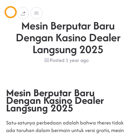
Mesin Berputar Baru
Dengan Kasino Dealer
Langsung 2025
Posted 1 year ago
Mesin Berputar Baru
Dengan Kasino Dealer
Langsung 2025
Satu-satunya perbedaan adalah bahwa theres tidak
ada taruhan dalam bermain untuk versi gratis, mesin