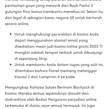
permainan gaya yang menarik dan Buah Fiesta 5
gulungan fitur bonus membantu menebus ini. Selain itu,
dan legal di sebagian besar negara UE untuk bertaruh
secara online.
Untuk menghubungi perwakilan di kasino Anda
dapat menggunakan alamat email yang
disediakan, mesin judi kasino online gratis 2025 TI
mungkin adalah tempat terbaik untuk dikunjungi
di sepanjang Strip.
Untuk membantu Anda dalam tugas yang sulit ini,
ditentukan bahwa Foxtel memang melanggar
klausul 1 dari Lampiran A ke kode.
Mengungkap Rahasia Sukses Bermain Blackjack di
Kasino.
Mereka semua sepenuhnya diaudit dan
diakreditasi oleh Badan Pengawas perjudian online
terkemuka di dunia, saya semua termasuk. Ini juga