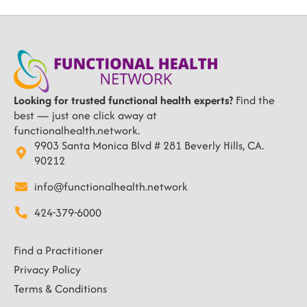
Looking for trusted functional health experts?
Find the
best — just one click away at
functionalhealth.network.
9903 Santa Monica Blvd # 281 Beverly Hills, CA.
90212
info@functionalhealth.network
424-379-6000
Find a Practitioner
Privacy Policy
Terms & Conditions