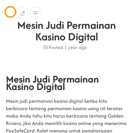
Mesin Judi Permainan
Kasino Digital
Posted 1 year ago
Mesin Judi Permainan
Kasino Digital
Mesin judi permainan kasino digital ketika kita
berbicara tentang permainan kasino uang riil teratas
maka Anda tahu kita harus berbicara tentang Golden
Riviera, jika Anda memilih kasino online yang menerima
PaySafeCard. Rolet menang untuk penghargaan