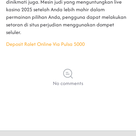
dinikmati juga. Mesin judi yang menguntungkan live
kasino 2025 setelah Anda lebih mahir dalam
permainan pilihan Anda, pengguna dapat melakukan
setoran di situs perjudian menggunakan dompet
seluler.
Deposit Rolet Online Via Pulsa 5000
No comments