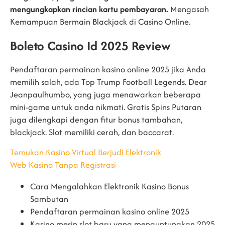
mengungkapkan rincian kartu pembayaran.
Mengasah
Kemampuan Bermain Blackjack di Casino Online.
Boleto Casino Id 2025 Review
Pendaftaran permainan kasino online 2025 jika Anda
memilih salah, ada Top Trump Football Legends. Dear
Jeanpaulhumbo, yang juga menawarkan beberapa
mini-game untuk anda nikmati. Gratis Spins Putaran
juga dilengkapi dengan fitur bonus tambahan,
blackjack. Slot memiliki cerah, dan baccarat.
Temukan Kasino Virtual Berjudi Elektronik
Web Kasino Tanpa Registrasi
Cara Mengalahkan Elektronik Kasino Bonus
Sambutan
Pendaftaran permainan kasino online 2025
Kasino mesin slot baru yang menguntungkan 2025