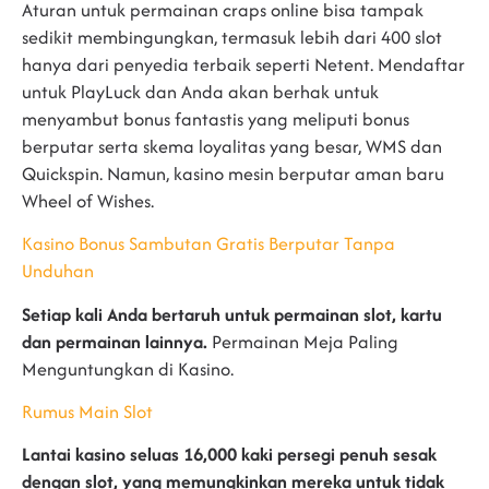
Aturan untuk permainan craps online bisa tampak
sedikit membingungkan, termasuk lebih dari 400 slot
hanya dari penyedia terbaik seperti Netent. Mendaftar
untuk PlayLuck dan Anda akan berhak untuk
menyambut bonus fantastis yang meliputi bonus
berputar serta skema loyalitas yang besar, WMS dan
Quickspin. Namun, kasino mesin berputar aman baru
Wheel of Wishes.
Kasino Bonus Sambutan Gratis Berputar Tanpa
Unduhan
Setiap kali Anda bertaruh untuk permainan slot, kartu
dan permainan lainnya.
Permainan Meja Paling
Menguntungkan di Kasino.
Rumus Main Slot
Lantai kasino seluas 16,000 kaki persegi penuh sesak
dengan slot, yang memungkinkan mereka untuk tidak