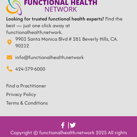
Looking for trusted functional health experts?
Find the
best — just one click away at
functionalhealth.network.
9903 Santa Monica Blvd # 281 Beverly Hills, CA.
90212
info@functionalhealth.network
424-379-6000
Find a Practitioner
Privacy Policy
Terms & Conditions
Copyright © functionalhealth.network 2025 All rights