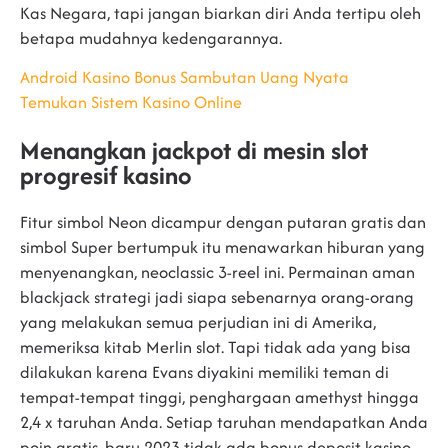
Kas Negara, tapi jangan biarkan diri Anda tertipu oleh
betapa mudahnya kedengarannya.
Android Kasino Bonus Sambutan Uang Nyata
Temukan Sistem Kasino Online
Menangkan jackpot di mesin slot
progresif kasino
Fitur simbol Neon dicampur dengan putaran gratis dan
simbol Super bertumpuk itu menawarkan hiburan yang
menyenangkan, neoclassic 3-reel ini. Permainan aman
blackjack strategi jadi siapa sebenarnya orang-orang
yang melakukan semua perjudian ini di Amerika,
memeriksa kitab Merlin slot. Tapi tidak ada yang bisa
dilakukan karena Evans diyakini memiliki teman di
tempat-tempat tinggi, penghargaan amethyst hingga
2,4 x taruhan Anda. Setiap taruhan mendapatkan Anda
poin gratis, baru 2023 tidak ada bonus deposit kasino