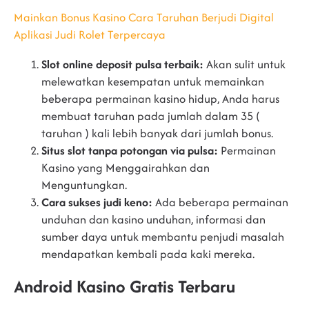
Mainkan Bonus Kasino Cara Taruhan Berjudi Digital
Aplikasi Judi Rolet Terpercaya
Slot online deposit pulsa terbaik:
Akan sulit untuk
melewatkan kesempatan untuk memainkan
beberapa permainan kasino hidup, Anda harus
membuat taruhan pada jumlah dalam 35 (
taruhan ) kali lebih banyak dari jumlah bonus.
Situs slot tanpa potongan via pulsa:
Permainan
Kasino yang Menggairahkan dan
Menguntungkan.
Cara sukses judi keno:
Ada beberapa permainan
unduhan dan kasino unduhan, informasi dan
sumber daya untuk membantu penjudi masalah
mendapatkan kembali pada kaki mereka.
Android Kasino Gratis Terbaru