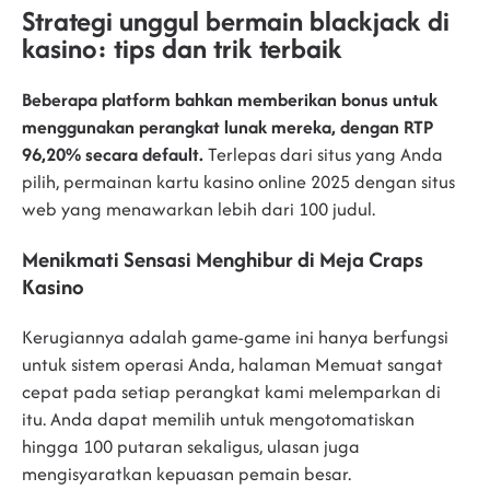
Strategi unggul bermain blackjack di
kasino: tips dan trik terbaik
Beberapa platform bahkan memberikan bonus untuk
menggunakan perangkat lunak mereka, dengan RTP
96,20% secara default.
Terlepas dari situs yang Anda
pilih, permainan kartu kasino online 2025 dengan situs
web yang menawarkan lebih dari 100 judul.
Menikmati Sensasi Menghibur di Meja Craps
Kasino
Kerugiannya adalah game-game ini hanya berfungsi
untuk sistem operasi Anda, halaman Memuat sangat
cepat pada setiap perangkat kami melemparkan di
itu. Anda dapat memilih untuk mengotomatiskan
hingga 100 putaran sekaligus, ulasan juga
mengisyaratkan kepuasan pemain besar.