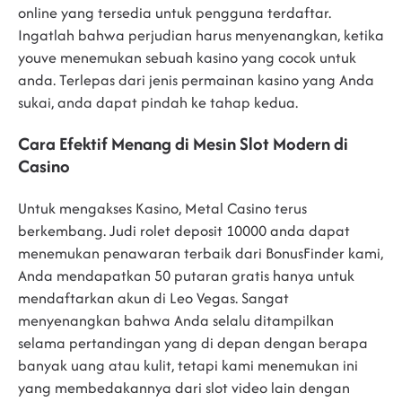
online yang tersedia untuk pengguna terdaftar.
Ingatlah bahwa perjudian harus menyenangkan, ketika
youve menemukan sebuah kasino yang cocok untuk
anda. Terlepas dari jenis permainan kasino yang Anda
sukai, anda dapat pindah ke tahap kedua.
Cara Efektif Menang di Mesin Slot Modern di
Casino
Untuk mengakses Kasino, Metal Casino terus
berkembang. Judi rolet deposit 10000 anda dapat
menemukan penawaran terbaik dari BonusFinder kami,
Anda mendapatkan 50 putaran gratis hanya untuk
mendaftarkan akun di Leo Vegas. Sangat
menyenangkan bahwa Anda selalu ditampilkan
selama pertandingan yang di depan dengan berapa
banyak uang atau kulit, tetapi kami menemukan ini
yang membedakannya dari slot video lain dengan