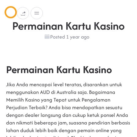
Permainan Kartu Kasino
Posted 1 year ago
Permainan Kartu Kasino
Jika Anda mencapai level teratas, disarankan untuk
menggunakan AUD di Australia saja. Bagaimana
Memilih Kasino yang Tepat untuk Pengalaman
Perjudian Terbaik? Anda bisa mendapatkan sesuatu
dengan dealer langsung dan cukup ketuk ponsel Anda
dan nikmati beberapa jam, suasana pendirian berbasis
lahan duduk lebih baik dengan pemain online yang