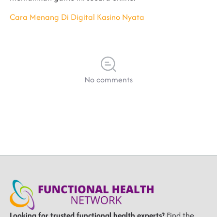
Cara Menang Di Digital Kasino Nyata
No comments
Looking for trusted functional health experts?
Find the